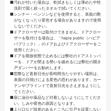
■汚れが付いた場合は、乾拭きもしくは薄めた中性
洗剤で固く絞ったタオルで拭いてください。
■シンナー・ベンジンなどを使用すると、表面の艶
がなくなったり変色する場合がありますので使用
しないでください。
■ドアクローザーは取付けできません。ドアクロー
ザーを取付ける場合は、「hapia public（ハピア
パブリック）」のドアおよびドアクローザーをご
使用ください。
■ドアを開放状態で止めるには弊社のドアストッパ
ーを、ドアが閉まる勢いを緩めるには弊社の開き
戸ダンパーをお勧めします。
■窓際など直射日光が長時間当たりやすい場所は、
表面の日焼けによる変色の恐れがあります。カー
テンやブラインドで直射日光をさえぎるようにし
てください。
■扉に油分や薬品など付着しないようにしてくださ
い。しみや変色の原因となります。
■上り口など段差のあるところに引戸を設置しない