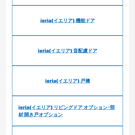
ieria(イエリア) 機能ドア
ieria(イエリア) 音配慮ドア
ieria(イエリア) 戸襖
ieria(イエリア) リビングドア オプション･部
材 開き戸オプション