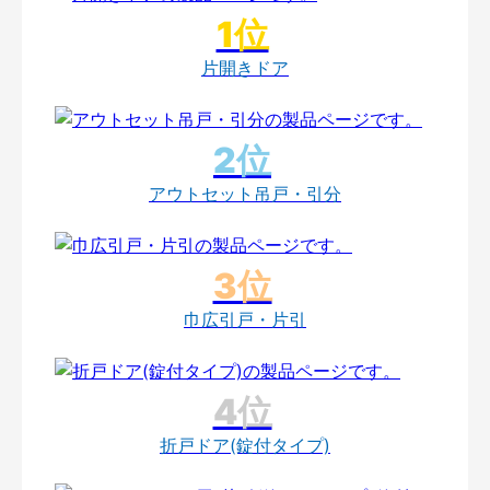
片開きドア
アウトセット吊戸・引分
巾広引戸・片引
折戸ドア(錠付タイプ)