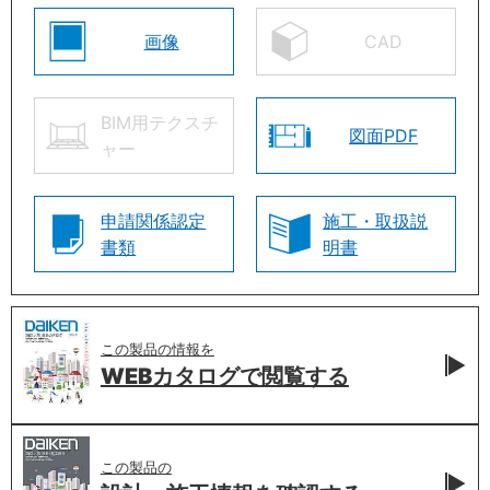
画像
CAD
BIM用テクスチ
図面PDF
ャー
申請関係認定
施工・取扱説
書類
明書
この製品の情報を
WEBカタログで
閲覧する
この製品の