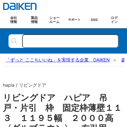
会社
製品
ショー
ログ
SNS
サポート
情報
情報
ルーム
イン
「ずっと ここちいいね」を実現する企業 DAIKEN
建
hapia / リビングドア
リビングドア ハピア 吊
戸・片引 枠 固定枠薄壁１１
３ １１９５幅 ２０００高