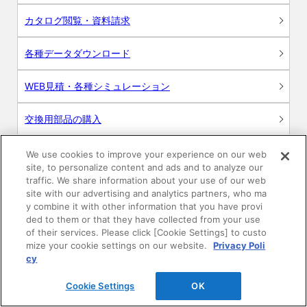
カタログ閲覧・資料請求
各種データダウンロード
WEB見積・各種シミュレーション
交換用部品の購入
修理・点検
We use cookies to improve your experience on our web
site, to personalize content and ads and to analyze our
traffic. We share information about your use of our web
お問い合わせ
site with our advertising and analytics partners, who ma
y combine it with other information that you have provi
ログイン
ded to them or that they have collected from your use
of their services. Please click [Cookie Settings] to custo
mize your cookie settings on our website.
Privacy Poli
建築・設計関係者様向けサイト
cy
ユーザー登録サービス
Cookie Settings
OK