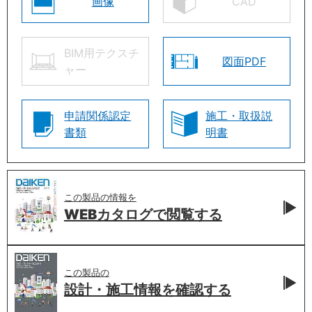
画像
CAD
BIM用テクスチ
図面PDF
ャー
申請関係認定
施工・取扱説
書類
明書
この製品の情報を
WEBカタログで
閲覧する
この製品の
設計・施工情報を
確認する