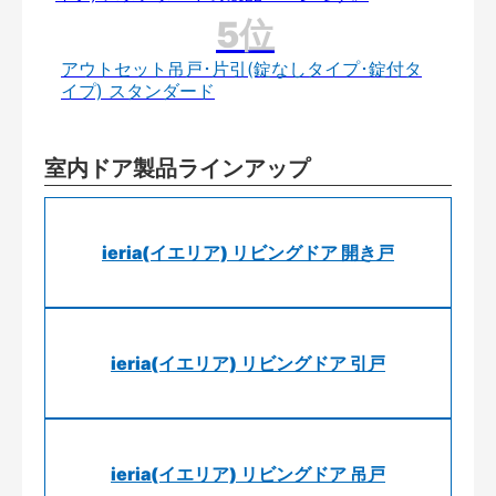
アウトセット吊戸･片引(錠なしタイプ･錠付タ
イプ) スタンダード
室内ドア製品ラインアップ
ieria(イエリア) リビングドア 開き戸
ieria(イエリア) リビングドア 引戸
ieria(イエリア) リビングドア 吊戸