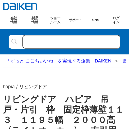
会社
製品
ショー
ログ
SNS
サポート
情報
情報
ルーム
イン
「ずっと ここちいいね」を実現する企業 DAIKEN
建
hapia / リビングドア
リビングドア ハピア 吊
戸・片引 枠 固定枠薄壁１１
３ １１９５幅 ２０００高