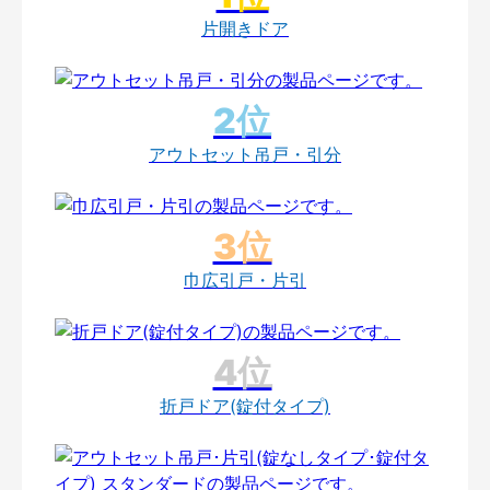
片開きドア
アウトセット吊戸・引分
巾広引戸・片引
折戸ドア(錠付タイプ)