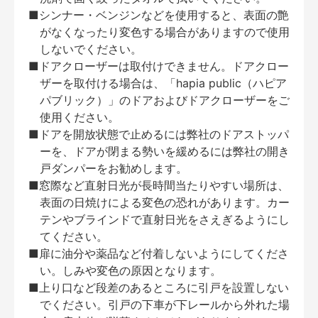
■シンナー・ベンジンなどを使用すると、表面の艶
がなくなったり変色する場合がありますので使用
しないでください。
■ドアクローザーは取付けできません。ドアクロー
ザーを取付ける場合は、「hapia public（ハピア
パブリック）」のドアおよびドアクローザーをご
使用ください。
■ドアを開放状態で止めるには弊社のドアストッパ
ーを、ドアが閉まる勢いを緩めるには弊社の開き
戸ダンパーをお勧めします。
■窓際など直射日光が長時間当たりやすい場所は、
表面の日焼けによる変色の恐れがあります。カー
テンやブラインドで直射日光をさえぎるようにし
てください。
■扉に油分や薬品など付着しないようにしてくださ
い。しみや変色の原因となります。
■上り口など段差のあるところに引戸を設置しない
でください。引戸の下車が下レールから外れた場