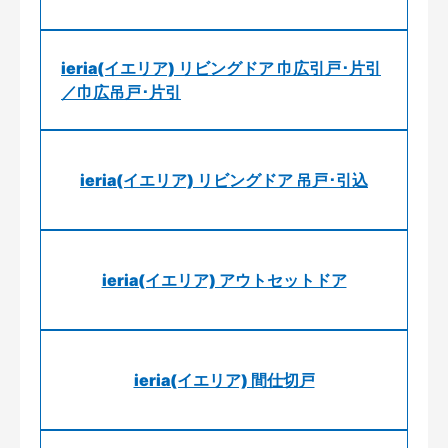
ieria(イエリア) リビングドア 巾広引戸･片引
／巾広吊戸･片引
ieria(イエリア) リビングドア 吊戸･引込
ieria(イエリア) アウトセットドア
ieria(イエリア) 間仕切戸