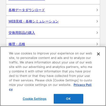
各種データダウンロード
WEB見積・各種シミュレーション
交換用部品の購入
修理・点検
We use cookies to improve your experience on our web
お問い合わせ
site, to personalize content and ads and to analyze our
traffic. We share information about your use of our web
ログイン
site with our advertising and analytics partners, who ma
y combine it with other information that you have provi
ded to them or that they have collected from your use
建築・設計関係者様向けサイト
of their services. Please click [Cookie Settings] to custo
mize your cookie settings on our website.
Privacy Poli
ユーザー登録サービス
cy
Cookie Settings
OK
WEB見積システム