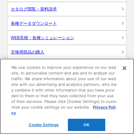
カタログ閲覧・資料請求
各種データダウンロード
WEB見積・各種シミュレーション
交換用部品の購入
修理・点検
We use cookies to improve your experience on our web
site, to personalize content and ads and to analyze our
traffic. We share information about your use of our web
お問い合わせ
site with our advertising and analytics partners, who ma
y combine it with other information that you have provi
ログイン
ded to them or that they have collected from your use
of their services. Please click [Cookie Settings] to custo
mize your cookie settings on our website.
Privacy Poli
建築・設計関係者様向けサイト
cy
ユーザー登録サービス
Cookie Settings
OK