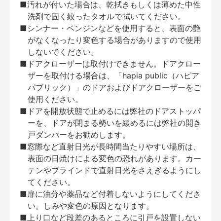
■汚れが付いた場合は、乾拭きもしくは薄めた中性
洗剤で固く絞ったタオルで拭いてください。
■シンナー・ベンジンなどを使用すると、表面の艶
がなくなったり変色する場合がありますので使用
しないでください。
■ドアクローザーは取付けできません。ドアクロー
ザーを取付ける場合は、「hapia public（ハピア
パブリック）」のドアおよびドアクローザーをご
使用ください。
■ドアを開放状態で止めるには弊社のドアストッパ
ーを、ドアが閉まる勢いを緩めるには弊社の開き
戸ダンパーをお勧めします。
■窓際など直射日光が長時間当たりやすい場所は、
表面の日焼けによる変色の恐れがあります。カー
テンやブラインドで直射日光をさえぎるようにし
てください。
■扉に油分や薬品など付着しないようにしてくださ
い。しみや変色の原因となります。
■上り口など段差のあるところに引戸を設置しない