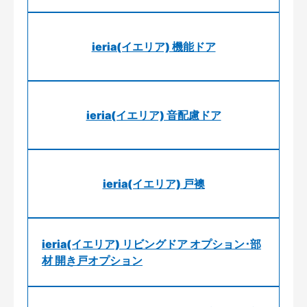
ieria(イエリア) 機能ドア
ieria(イエリア) 音配慮ドア
ieria(イエリア) 戸襖
ieria(イエリア) リビングドア オプション･部
材 開き戸オプション