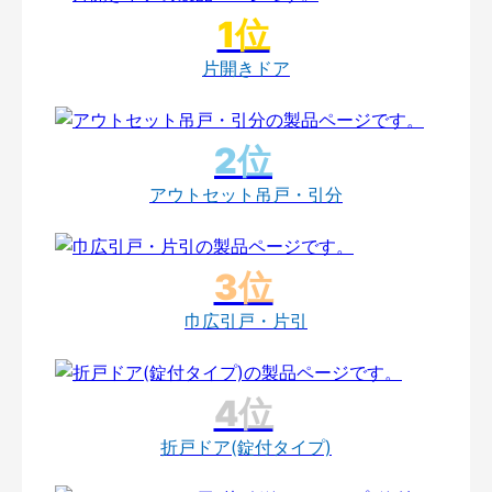
片開きドア
アウトセット吊戸・引分
巾広引戸・片引
折戸ドア(錠付タイプ)