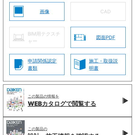
画像
CAD
BIM用テクスチ
図面PDF
ャー
申請関係認定
施工・取扱説
書類
明書
この製品の情報を
WEBカタログで
閲覧する
この製品の