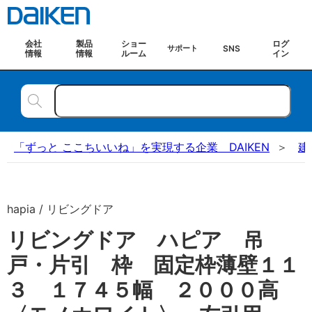
会社
製品
ショー
ログ
SNS
サポート
情報
情報
ルーム
イン
「ずっと ここちいいね」を実現する企業 DAIKEN
建
hapia / リビングドア
リビングドア ハピア 吊
戸・片引 枠 固定枠薄壁１１
３ １７４５幅 ２０００高