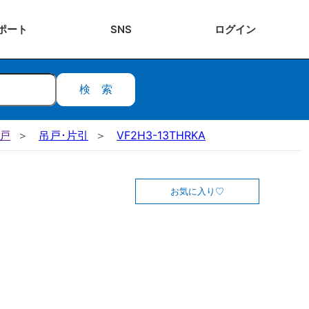
ポート
SNS
ログ
イン
検索
吊戸
吊戸･片引
VF2H3-13THRKA
お気に入り