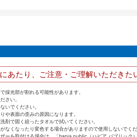
用にあたり、ご注意・ご理解いただきた
撃で採光部が割れる可能性があります。
ください。
しないでください。
反りや表面の歪みの原因になります。
性洗剤で固く絞ったタオルで拭いてください。
艶がなくなったり変色する場合がありますので使用しないでく
を取付ける場合は、「hapia public（ハピア パブリ