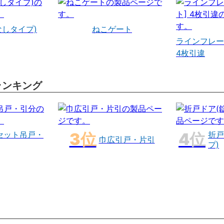
なしタイプ)
ねこゲート
ラインフレー
4枚引違
ランキング
セット吊戸・
折戸
巾広引戸・片引
プ)