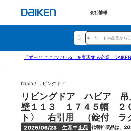
会社
情報
「ずっと ここちいいね」を実現する企業 DAIKE
hapia / リビングドア
リビングドア ハピア 吊
壁１１３ １７４５幅 ２
ト〉 右引用 （錠付 ラ
代替推奨品は、20
2025/06/23　生産中止品