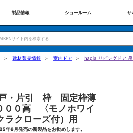
製品
情報
ショー
ルーム
サ
N
建材製品情報
室内ドア
hapia リビングドア 
戸・片引 枠 固定枠薄
０００高 〈モノホワイ
クラクローズ付）用
25年6月発売の新製品をお勧めします。