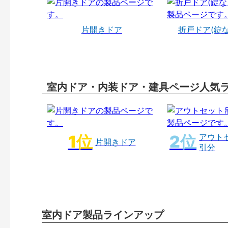
片開きドア
折戸ドア(錠
室内ドア・内装ドア・建具ページ人気
アウト
片開きドア
引分
室内ドア製品ラインアップ