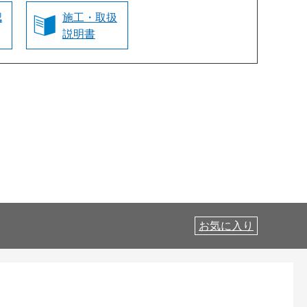
認
施工・取扱
説明書
お気に入り