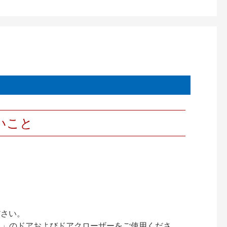
いこと
ださい。
ック）」のドアおよびドアクローザーをご使用くださ