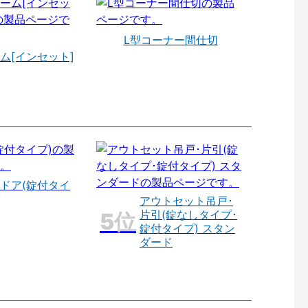
L型コーナー間仕切
ム[インセット]
ドア(錠付タイ
アウトセット吊戸･
片引(錠なしタイプ･
錠付タイプ) スタン
ダード