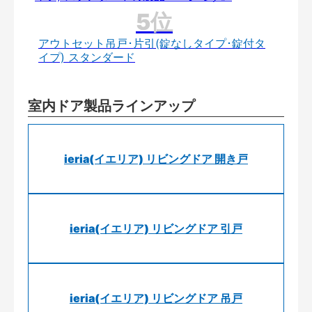
アウトセット吊戸･片引(錠なしタイプ･錠付タ
イプ) スタンダード
室内ドア製品ラインアップ
ieria(イエリア) リビングドア 開き戸
ieria(イエリア) リビングドア 引戸
ieria(イエリア) リビングドア 吊戸