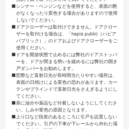
■シンナー・ベンジンなどを使用すると、表面の艶
がなくなったり変色する場合がありますので使用
しないでください。
■ドアクローザーは取付けできません。ドアクロー
ザーを取付ける場合は、「hapia public（ハピア
パブリック）」のドアおよびドアクローザーをご
使用ください。
■ドアを開放状態で止めるには弊社のドアストッパ
ーを、ドアが閉まる勢いを緩めるには弊社の開き
戸ダンパーをお勧めします。
■窓際など直射日光が長時間当たりやすい場所は、
表面の日焼けによる変色の恐れがあります。カー
テンやブラインドで直射日光をさえぎるようにし
てください。
■扉に油分や薬品など付着しないようにしてくださ
い。しみや変色の原因となります。
■上り口など段差のあるところに引戸を設置しない
でください。引戸の下車が下レールから外れた場