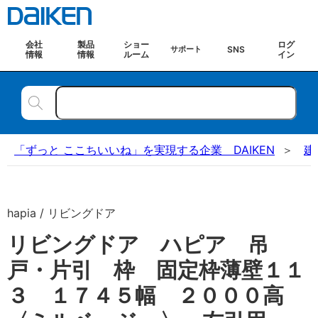
会社
製品
ショー
ログ
SNS
サポート
情報
情報
ルーム
イン
「ずっと ここちいいね」を実現する企業 DAIKEN
建
hapia / リビングドア
リビングドア ハピア 吊
戸・片引 枠 固定枠薄壁１１
３ １７４５幅 ２０００高