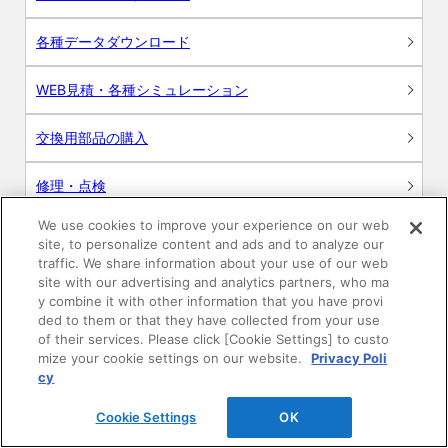
各種データダウンロード
WEB見積・各種シミュレーション
交換用部品の購入
修理・点検
We use cookies to improve your experience on our web
お問い合わせ
site, to personalize content and ads and to analyze our
traffic. We share information about your use of our web
ログイン
site with our advertising and analytics partners, who ma
y combine it with other information that you have provi
ded to them or that they have collected from your use
建築・設計関係者様向けサイト
of their services. Please click [Cookie Settings] to custo
mize your cookie settings on our website.
Privacy Poli
ユーザー登録サービス
cy
Cookie Settings
OK
WEB見積システム