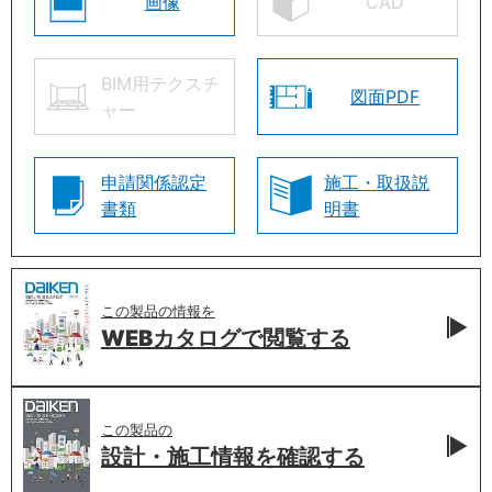
画像
CAD
BIM用テクスチ
図面PDF
ャー
申請関係認定
施工・取扱説
書類
明書
この製品の情報を
WEBカタログで
閲覧する
この製品の
設計・施工情報を
確認する