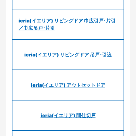
ieria(イエリア) リビングドア 巾広引戸･片引
／巾広吊戸･片引
ieria(イエリア) リビングドア 吊戸･引込
ieria(イエリア) アウトセットドア
ieria(イエリア) 間仕切戸