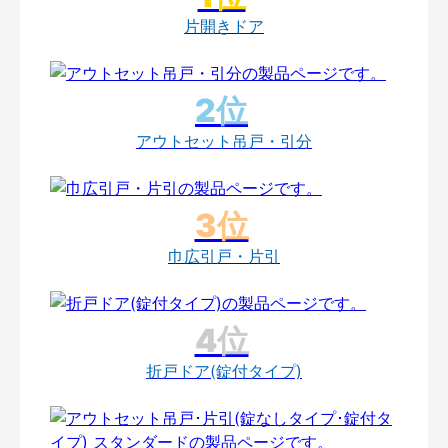
片開きドア
アウトセット吊戸・引分
巾広引戸・片引
折戸ドア(錠付タイプ)