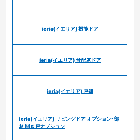
ieria(イエリア) 機能ドア
ieria(イエリア) 音配慮ドア
ieria(イエリア) 戸襖
ieria(イエリア) リビングドア オプション･部
材 開き戸オプション