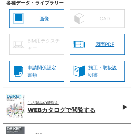
各種データ・ライブラリー
画像
CAD
BIM用テクスチ
図面PDF
ャー
申請関係認定
施工・取扱説
書類
明書
この製品の情報を
WEBカタログで
閲覧する