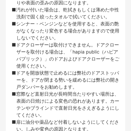
りや表面の歪みの原因になります。
■汚れが付いた場合は、乾拭きもしくは薄めた中性
洗剤で固く絞ったタオルで拭いてください。
■シンナー・ベンジンなどを使用すると、表面の艶
がなくなったり変色する場合がありますので使用
しないでください。
■ドアクローザーは取付けできません。ドアクロー
ザーを取付ける場合は、「hapia public（ハピア
パブリック）」のドアおよびドアクローザーをご
使用ください。
■ドアを開放状態で止めるには弊社のドアストッパ
ーを、ドアが閉まる勢いを緩めるには弊社の開き
戸ダンパーをお勧めします。
■窓際など直射日光が長時間当たりやすい場所は、
表面の日焼けによる変色の恐れがあります。カー
テンやブラインドで直射日光をさえぎるようにし
てください。
■扉に油分や薬品など付着しないようにしてくださ
い。しみや変色の原因となります。