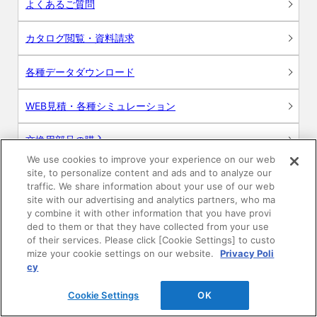
よくあるご質問
カタログ閲覧・資料請求
各種データダウンロード
WEB見積・各種シミュレーション
交換用部品の購入
We use cookies to improve your experience on our web
site, to personalize content and ads and to analyze our
修理・点検
traffic. We share information about your use of our web
site with our advertising and analytics partners, who ma
お問い合わせ
y combine it with other information that you have provi
ded to them or that they have collected from your use
ログイン
of their services. Please click [Cookie Settings] to custo
mize your cookie settings on our website.
Privacy Poli
cy
建築・設計関係者様向けサイト
Cookie Settings
OK
ユーザー登録サービス