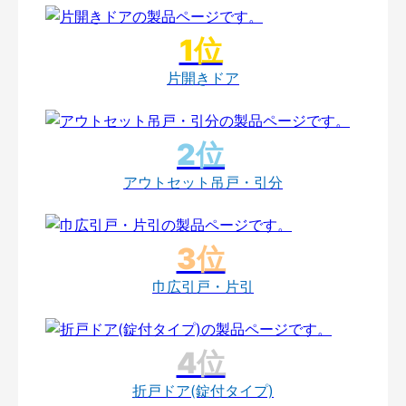
片開きドア
アウトセット吊戸・引分
巾広引戸・片引
折戸ドア(錠付タイプ)