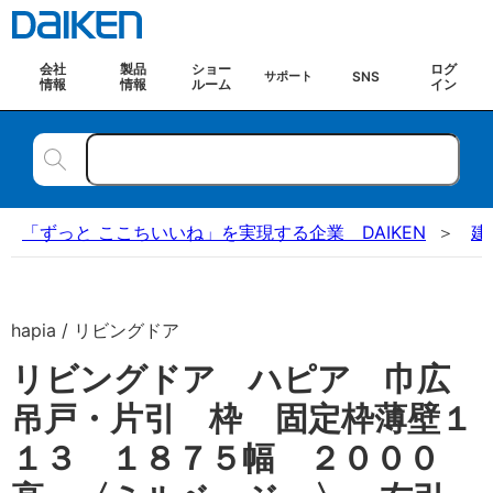
会社
製品
ショー
ログ
SNS
サポート
情報
情報
ルーム
イン
「ずっと ここちいいね」を実現する企業 DAIKEN
建
hapia / リビングドア
リビングドア ハピア 巾広
吊戸・片引 枠 固定枠薄壁１
１３ １８７５幅 ２０００