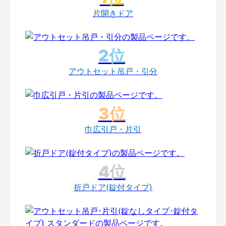
片開きドア
アウトセット吊戸・引分
巾広引戸・片引
折戸ドア(錠付タイプ)