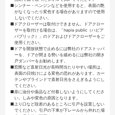
■シンナー・ベンジンなどを使用すると、表面の艶
がなくなったり変色する場合がありますので使用
しないでください。
■ドアクローザーは取付けできません。ドアクロー
ザーを取付ける場合は、「hapia public（ハピア
パブリック）」のドアおよびドアクローザーをご
使用ください。
■ドアを開放状態で止めるには弊社のドアストッパ
ーを、ドアが閉まる勢いを緩めるには弊社の開き
戸ダンパーをお勧めします。
■窓際など直射日光が長時間当たりやすい場所は、
表面の日焼けによる変色の恐れがあります。カー
テンやブラインドで直射日光をさえぎるようにし
てください。
■扉に油分や薬品など付着しないようにしてくださ
い。しみや変色の原因となります。
■上り口など段差のあるところに引戸を設置しない
でください。引戸の下車が下レールから外れた場