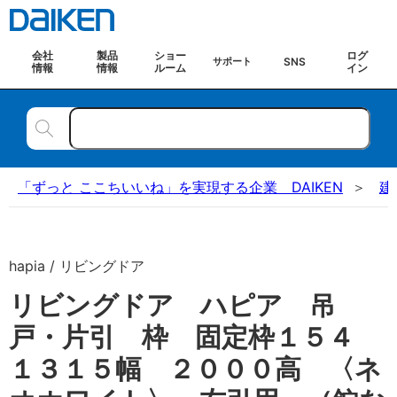
会社
製品
ショー
ログ
SNS
サポート
情報
情報
ルーム
イン
「ずっと ここちいいね」を実現する企業 DAIKEN
建
hapia / リビングドア
リビングドア ハピア 吊
戸・片引 枠 固定枠１５４
１３１５幅 ２０００高 〈ネ