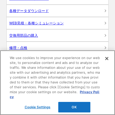
各種データダウンロード
WEB見積・各種シミュレーション
交換用部品の購入
修理・点検
We use cookies to improve your experience on our web
お問い合わせ
site, to personalize content and ads and to analyze our
traffic. We share information about your use of our web
ログイン
site with our advertising and analytics partners, who ma
y combine it with other information that you have provi
ded to them or that they have collected from your use
建築・設計関係者様向けサイト
of their services. Please click [Cookie Settings] to custo
mize your cookie settings on our website.
Privacy Poli
ユーザー登録サービス
cy
Cookie Settings
OK
WEB見積システム