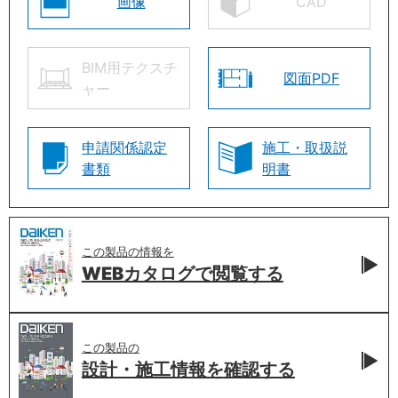
画像
CAD
BIM用テクスチ
図面PDF
ャー
申請関係認定
施工・取扱説
書類
明書
この製品の情報を
WEBカタログで
閲覧する
この製品の
設計・施工情報を
確認する