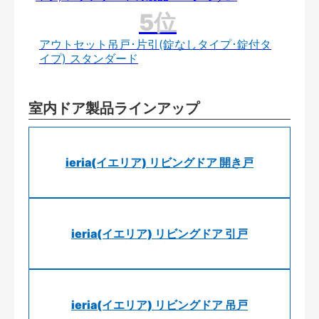
アウトセット吊戸･片引(錠なしタイプ･錠付タ
イプ) スタンダード
室内ドア製品ラインアップ
ieria(イエリア) リビングドア 開き戸
ieria(イエリア) リビングドア 引戸
ieria(イエリア) リビングドア 吊戸