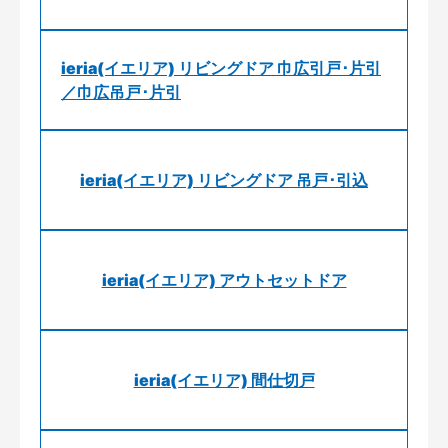
ieria(イエリア) リビングドア 巾広引戸･片引
／巾広吊戸･片引
ieria(イエリア) リビングドア 吊戸･引込
ieria(イエリア) アウトセットドア
ieria(イエリア) 間仕切戸