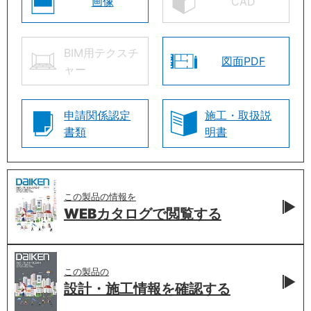
画像
CAD
BIM用テクスチ
図面PDF
ャー
申請関係認定
施工・取扱説
書類
明書
この製品の情報を
WEBカタログで
閲覧する
この製品の
設計・施工情報を
確認する