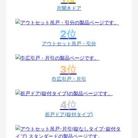
片開きドア
アウトセット吊戸・引分
巾広引戸・片引
折戸ドア(錠付タイプ)