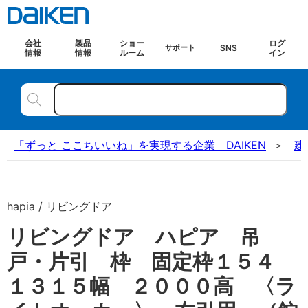
会社
製品
ショー
ログ
SNS
サポート
情報
情報
ルーム
イン
「ずっと ここちいいね」を実現する企業 DAIKEN
建
hapia / リビングドア
リビングドア ハピア 吊
戸・片引 枠 固定枠１５４
１３１５幅 ２０００高 〈ラ