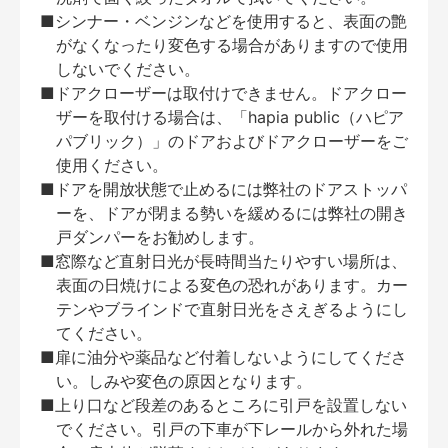
■シンナー・ベンジンなどを使用すると、表面の艶
がなくなったり変色する場合がありますので使用
しないでください。
■ドアクローザーは取付けできません。ドアクロー
ザーを取付ける場合は、「hapia public（ハピア
パブリック）」のドアおよびドアクローザーをご
使用ください。
■ドアを開放状態で止めるには弊社のドアストッパ
ーを、ドアが閉まる勢いを緩めるには弊社の開き
戸ダンパーをお勧めします。
■窓際など直射日光が長時間当たりやすい場所は、
表面の日焼けによる変色の恐れがあります。カー
テンやブラインドで直射日光をさえぎるようにし
てください。
■扉に油分や薬品など付着しないようにしてくださ
い。しみや変色の原因となります。
■上り口など段差のあるところに引戸を設置しない
でください。引戸の下車が下レールから外れた場