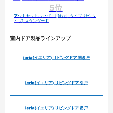
アウトセット吊戸･片引(錠なしタイプ･錠付タ
イプ) スタンダード
室内ドア製品ラインアップ
ieria(イエリア) リビングドア 開き戸
ieria(イエリア) リビングドア 引戸
ieria(イエリア) リビングドア 吊戸