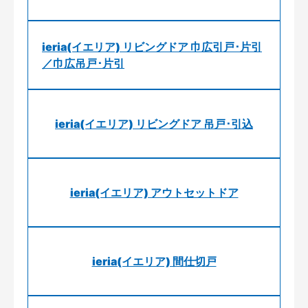
ieria(イエリア) リビングドア 巾広引戸･片引
／巾広吊戸･片引
ieria(イエリア) リビングドア 吊戸･引込
ieria(イエリア) アウトセットドア
ieria(イエリア) 間仕切戸