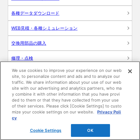
各種データダウンロード
WEB見積・各種シミュレーション
交換用部品の購入
修理・点検
We use cookies to improve your experience on our web
お問い合わせ
site, to personalize content and ads and to analyze our
traffic. We share information about your use of our web
ログイン
site with our advertising and analytics partners, who ma
y combine it with other information that you have provi
ded to them or that they have collected from your use
建築・設計関係者様向けサイト
of their services. Please click [Cookie Settings] to custo
mize your cookie settings on our website.
Privacy Poli
ユーザー登録サービス
cy
Cookie Settings
OK
WEB見積システム