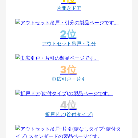
片開きドア
アウトセット吊戸・引分
巾広引戸・片引
折戸ドア(錠付タイプ)