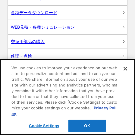
各種データダウンロード
WEB見積・各種シミュレーション
交換用部品の購入
修理・点検
We use cookies to improve your experience on our web
お問い合わせ
site, to personalize content and ads and to analyze our
traffic. We share information about your use of our web
ログイン
site with our advertising and analytics partners, who ma
y combine it with other information that you have provi
ded to them or that they have collected from your use
建築・設計関係者様向けサイト
of their services. Please click [Cookie Settings] to custo
mize your cookie settings on our website.
Privacy Poli
ユーザー登録サービス
cy
Cookie Settings
OK
WEB見積システム