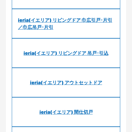
ieria(イエリア) リビングドア 巾広引戸･片引
／巾広吊戸･片引
ieria(イエリア) リビングドア 吊戸･引込
ieria(イエリア) アウトセットドア
ieria(イエリア) 間仕切戸