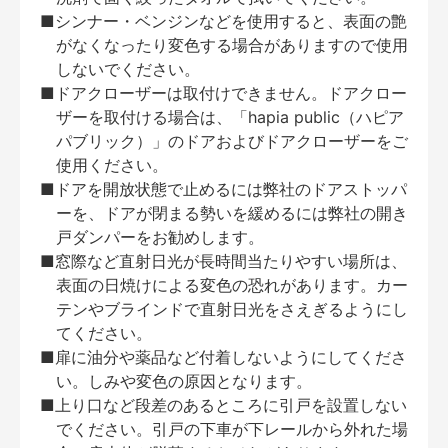
■シンナー・ベンジンなどを使用すると、表面の艶
がなくなったり変色する場合がありますので使用
しないでください。
■ドアクローザーは取付けできません。ドアクロー
ザーを取付ける場合は、「hapia public（ハピア
パブリック）」のドアおよびドアクローザーをご
使用ください。
■ドアを開放状態で止めるには弊社のドアストッパ
ーを、ドアが閉まる勢いを緩めるには弊社の開き
戸ダンパーをお勧めします。
■窓際など直射日光が長時間当たりやすい場所は、
表面の日焼けによる変色の恐れがあります。カー
テンやブラインドで直射日光をさえぎるようにし
てください。
■扉に油分や薬品など付着しないようにしてくださ
い。しみや変色の原因となります。
■上り口など段差のあるところに引戸を設置しない
でください。引戸の下車が下レールから外れた場