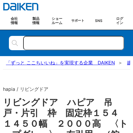
会社
製品
ショー
ログ
SNS
サポート
情報
情報
ルーム
イン
「ずっと ここちいいね」を実現する企業 DAIKEN
建
hapia / リビングドア
リビングドア ハピア 吊
戸・片引 枠 固定枠１５４
１４５０幅 ２０００高 〈ト