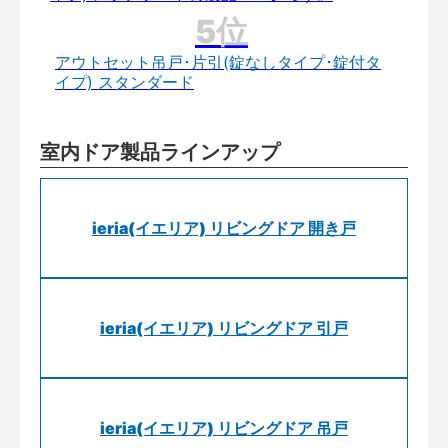
アウトセット吊戸･片引(錠なしタイプ･錠付タ
イプ) スタンダード
室内ドア製品ラインアップ
ieria(イエリア) リビングドア 開き戸
ieria(イエリア) リビングドア 引戸
ieria(イエリア) リビングドア 吊戸