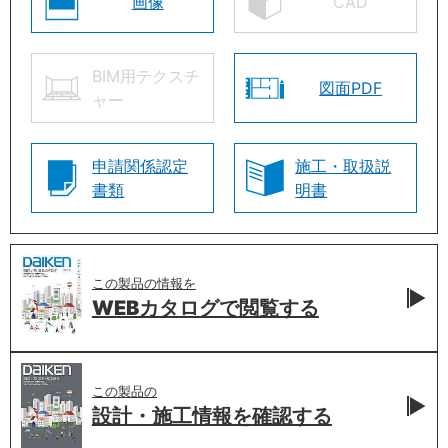
画像
CAD
BIM用テクスチ
図面PDF
ャー
申請関係認定
施工・取扱説
書類
明書
この製品の情報を
WEBカタログで
閲覧する
この製品の
設計・施工情報を
確認する