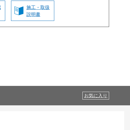
認
施工・取扱
説明書
お気に入り