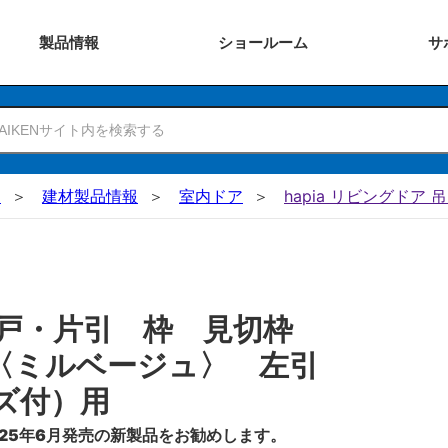
製品
情報
ショー
ルーム
サ
N
建材製品情報
室内ドア
hapia リビングドア 
吊戸・片引 枠 見切枠
〈ミルベージュ〉 左引
ズ付）用
25年6月発売の新製品をお勧めします。