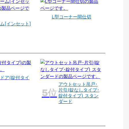
L型コーナー間仕切
ム[インセット]
ドア(錠付タイ
アウトセット吊戸･
片引(錠なしタイプ･
錠付タイプ) スタン
ダード