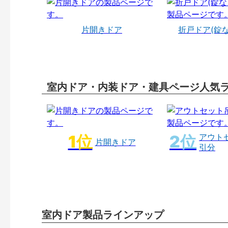
片開きドア
折戸ドア(錠
室内ドア・内装ドア・建具ページ人気
アウト
片開きドア
引分
室内ドア製品ラインアップ