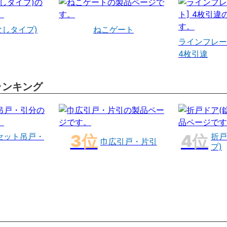
なしタイプ)
ねこゲート
ラインフレー
4枚引違
ランキング
セット吊戸・
折戸
巾広引戸・片引
プ)