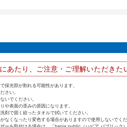
用にあたり、ご注意・ご理解いただきた
撃で採光部が割れる可能性があります。
ください。
しないでください。
反りや表面の歪みの原因になります。
性洗剤で固く絞ったタオルで拭いてください。
艶がなくなったり変色する場合がありますので使用しないでく
を取付ける場合は、「hapia public（ハピア パブリ