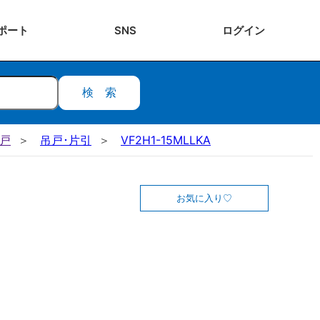
ポート
SNS
ログ
イン
検索
吊戸
吊戸･片引
VF2H1-15MLLKA
お気に入り