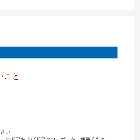
いこと
ださい。
ック）」のドアおよびドアクローザーをご使用くださ