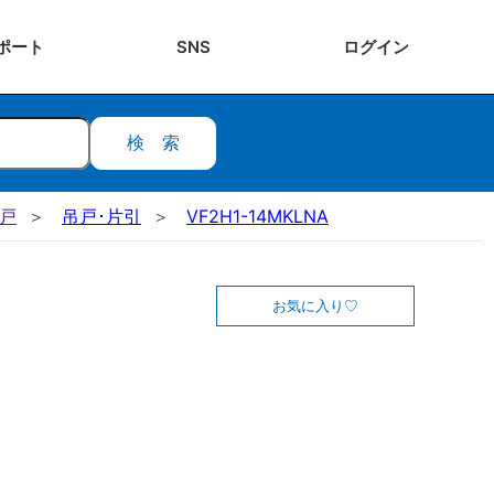
ポート
SNS
ログ
イン
検索
吊戸
吊戸･片引
VF2H1-14MKLNA
お気に入り