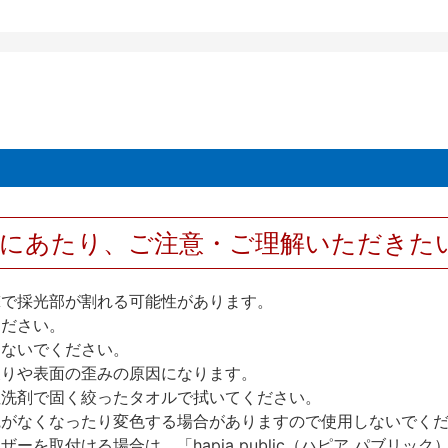
用にあたり、ご注意・ご理解いただきた
撃で採光部が割れる可能性があります。
ください。
しないでください。
反りや表面の歪みの原因になります。
性洗剤で固く絞ったタオルで拭いてください。
艶がなくなったり変色する場合がありますので使用しないでく
を取付ける場合は、「hapia public（ハピア パブリ