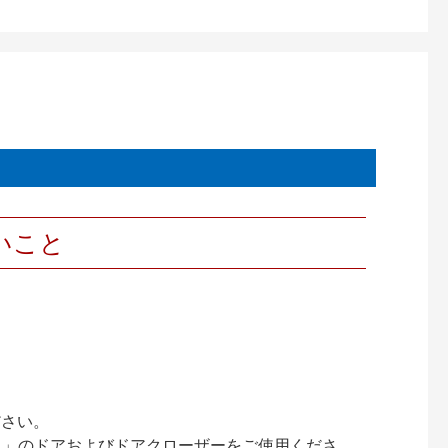
いこと
ださい。
ック）」のドアおよびドアクローザーをご使用くださ