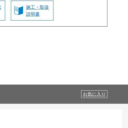
認
施工・取扱
説明書
お気に入り