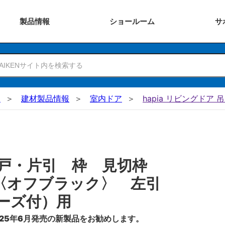
製品
情報
ショー
ルーム
サ
N
建材製品情報
室内ドア
hapia リビングドア 
吊戸・片引 枠 見切枠
〈オフブラック〉 左引
ーズ付）用
25年6月発売の新製品をお勧めします。