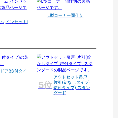
L型コーナー間仕切
ム[インセット]
ドア(錠付タイ
アウトセット吊戸･
片引(錠なしタイプ･
錠付タイプ) スタン
ダード