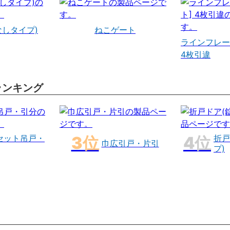
なしタイプ)
ねこゲート
ラインフレー
4枚引違
ランキング
セット吊戸・
折戸
巾広引戸・片引
プ)