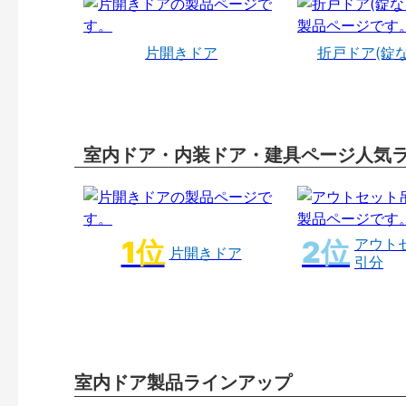
片開きドア
折戸ドア(錠
室内ドア・内装ドア・建具ページ人気
アウト
片開きドア
引分
室内ドア製品ラインアップ