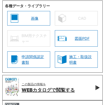
各種データ・ライブラリー
画像
CAD
BIM用テクスチ
図面PDF
ャー
申請関係認定
施工・取扱説
書類
明書
この製品の情報を
WEBカタログで
閲覧する