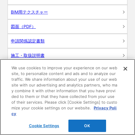
BIM用テクスチャー
図面（PDF）
申請関係認定書類
施工・取扱説明書
We use cookies to improve your experience on our web
動画
site, to personalize content and ads and to analyze our
traffic. We share information about your use of our web
シミュレーションツール
site with our advertising and analytics partners, who ma
y combine it with other information that you have provi
24時間換気システム〈エアスマート〉
ded to them or that they have collected from your use
簡易設計見積ソフト
of their services. Please click [Cookie Settings] to custo
mize your cookie settings on our website.
Privacy Poli
R&Dセンター環境測定・分析サービス
cy
Cookie Settings
OK
商品マスター申し込み