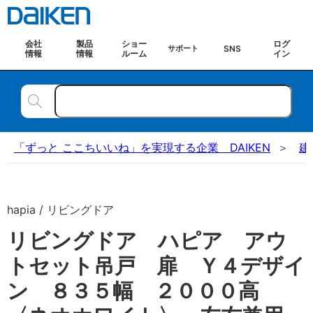
会社
製品
ショー
ログ
SNS
サポート
情報
情報
ルーム
イン
「ずっと ここちいいね」を実現する企業 DAIKEN
建
hapia / リビングドア
リビングドア ハピア アウ
トセット吊戸 扉 Ｙ４デザイ
ン ８３５幅 ２０００高