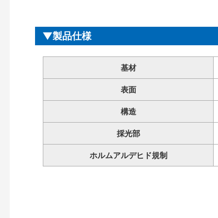
製品仕様
基材
表面
構造
採光部
ホルムアルデヒド規制