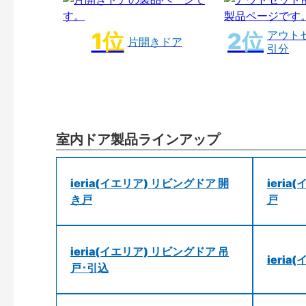
アウト
片開きドア
引分
室内ドア製品ラインアップ
ieria(イエリア) リビングドア 開
ieri
き戸
戸
ieria(イエリア) リビングドア 吊
ieri
戸･引込