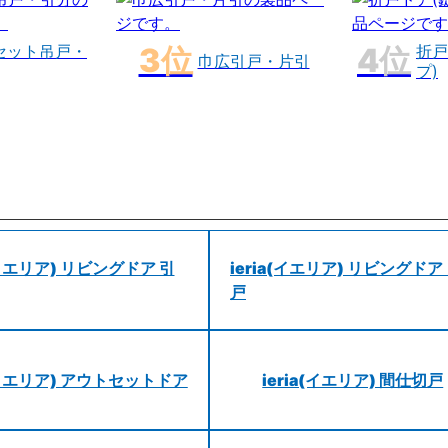
セット吊戸・
折戸
巾広引戸・片引
プ)
a(イエリア) リビングドア 引
ieria(イエリア) リビングドア
戸
a(イエリア) アウトセットドア
ieria(イエリア) 間仕切戸