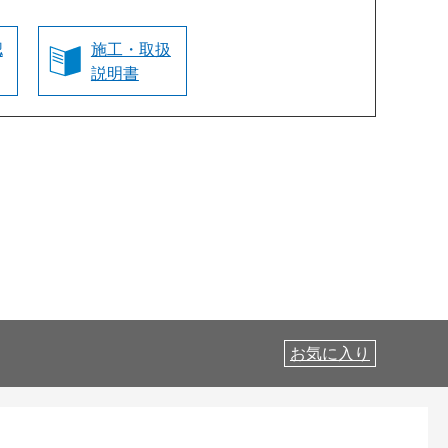
認
施工・取扱
説明書
お気に入り