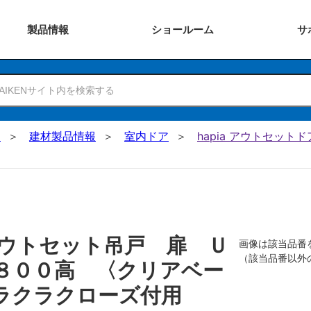
製品
情報
ショー
ルーム
サ
N
建材製品情報
室内ドア
hapia アウトセットド
ウトセット吊戸 扉 Ｕ
画像は該当品番
（該当品番以外
８００高 〈クリアベー
ラクラクローズ付用