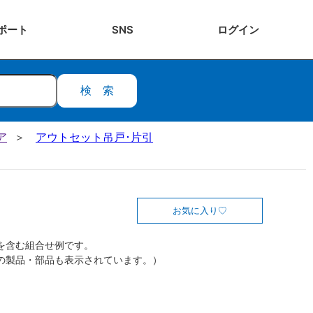
ポート
SNS
ログ
イン
検索
ア
アウトセット吊戸･片引
お気に入り
を含む組合せ例です。
の製品・部品も表示されています。）