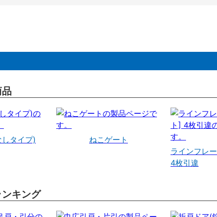
商品
なしタイプ)
ねこゲート
ラインフレー
4枚引違
ランキング