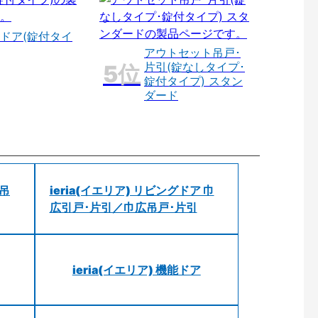
ドア(錠付タイ
アウトセット吊戸･
片引(錠なしタイプ･
錠付タイプ) スタン
ダード
 吊
ieria(イエリア) リビングドア 巾
広引戸･片引／巾広吊戸･片引
ieria(イエリア) 機能ドア