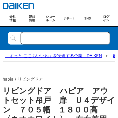
会社
製品
ショー
ログ
SNS
サポート
情報
情報
ルーム
イン
「ずっと ここちいいね」を実現する企業 DAIKEN
建
hapia / リビングドア
リビングドア ハピア アウ
トセット吊戸 扉 Ｕ４デザイ
ン ７０５幅 １８００高