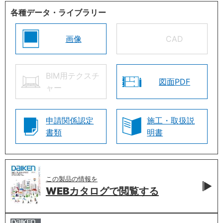
各種データ・ライブラリー
画像
CAD
BIM用テクスチ
図面PDF
ャー
申請関係認定
施工・取扱説
書類
明書
この製品の情報を
WEBカタログで
閲覧する