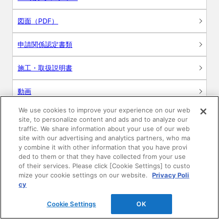
図面（PDF）
申請関係認定書類
施工・取扱説明書
動画
We use cookies to improve your experience on our web
シミュレーションツール
site, to personalize content and ads and to analyze our
traffic. We share information about your use of our web
24時間換気システム〈エアスマート〉
site with our advertising and analytics partners, who ma
簡易設計見積ソフト
y combine it with other information that you have provi
ded to them or that they have collected from your use
R&Dセンター環境測定・分析サービス
of their services. Please click [Cookie Settings] to custo
mize your cookie settings on our website.
Privacy Poli
cy
商品マスター申し込み
Cookie Settings
OK