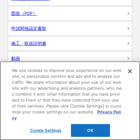
図面（PDF）
申請関係認定書類
施工・取扱説明書
動画
We use cookies to improve your experience on our web
シミュレーションツール
site, to personalize content and ads and to analyze our
traffic. We share information about your use of our web
24時間換気システム〈エアスマート〉
site with our advertising and analytics partners, who ma
簡易設計見積ソフト
y combine it with other information that you have provi
ded to them or that they have collected from your use
R&Dセンター環境測定・分析サービス
of their services. Please click [Cookie Settings] to custo
mize your cookie settings on our website.
Privacy Poli
cy
商品マスター申し込み
Cookie Settings
OK