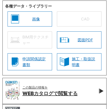
各種データ・ライブラリー
画像
CAD
BIM用テクスチ
図面PDF
ャー
申請関係認定
施工・取扱説
書類
明書
この製品の情報を
WEBカタログで
閲覧する