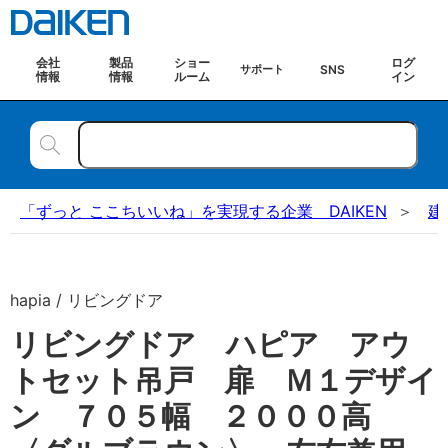
会社
製品
ショー
ログ
SNS
サポート
情報
情報
ルーム
イン
「ずっと ここちいいね」を実現する企業 DAIKEN
建
hapia / リビングドア
リビングドア ハピア アウ
トセット吊戸 扉 Ｍ１デザイ
ン ７０５幅 ２０００高