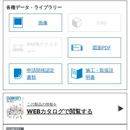
各種データ・ライブラリー
画像
CAD
BIM用テクスチ
図面PDF
ャー
申請関係認定
施工・取扱説
書類
明書
この製品の情報を
WEBカタログで
閲覧する