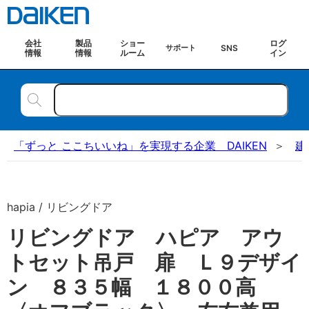
会社
製品
ショー
ログ
SNS
サポート
情報
情報
ルーム
イン
「ずっと ここちいいね」を実現する企業 DAIKEN
建
hapia / リビングドア
リビングドア ハピア アウ
トセット吊戸 扉 Ｌ９デザイ
ン ８３５幅 １８００高