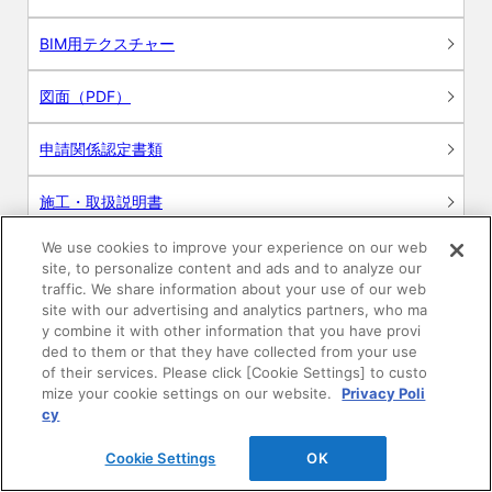
BIM用テクスチャー
図面（PDF）
申請関係認定書類
施工・取扱説明書
We use cookies to improve your experience on our web
動画
site, to personalize content and ads and to analyze our
traffic. We share information about your use of our web
シミュレーションツール
site with our advertising and analytics partners, who ma
y combine it with other information that you have provi
24時間換気システム〈エアスマート〉
ded to them or that they have collected from your use
簡易設計見積ソフト
of their services. Please click [Cookie Settings] to custo
mize your cookie settings on our website.
Privacy Poli
R&Dセンター環境測定・分析サービス
cy
Cookie Settings
OK
商品マスター申し込み