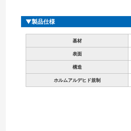
製品仕様
基材
表面
構造
ホルムアルデヒド規制