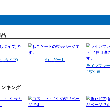
商品
なしタイプ)
ねこゲート
ラインフレー
4枚引違
ランキング