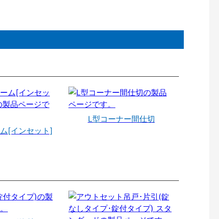
L型コーナー間仕切
ム[インセット]