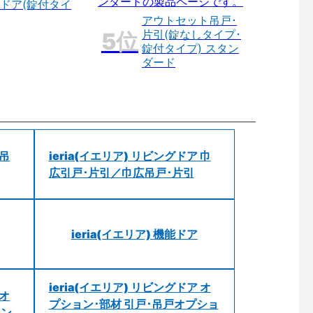
ドア(錠付タイ
アウトセット吊戸･
片引(錠なしタイプ･
錠付タイプ) スタン
ダード
 吊
ieria(イエリア) リビングドア 巾
広引戸･片引／巾広吊戸･片引
ieria(イエリア) 機能ドア
ieria(イエリア) リビングドア オ
 オ
プション･部材 引戸･吊戸オプショ
ョン