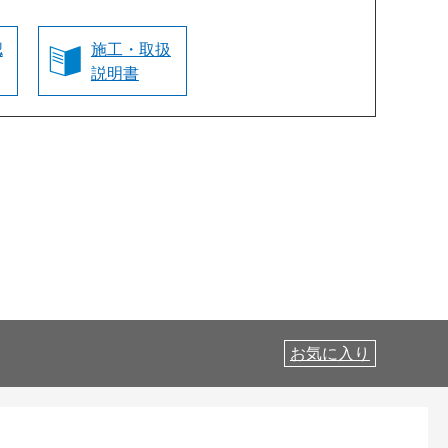
認
施工・取扱
説明書
お気に入り