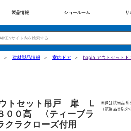
製品
情報
ショー
ルーム
サ
N
建材製品情報
室内ドア
hapia アウトセットド
ウトセット吊戸 扉 Ｌ
画像は該当品番
（該当品番以外
８００高 〈ティーブラ
ラクラクローズ付用