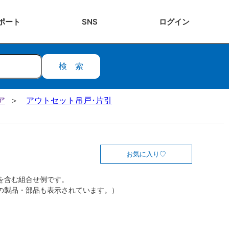
ポート
SNS
ログ
イン
検索
ア
アウトセット吊戸･片引
お気に入り
を含む組合せ例です。
の製品・部品も表示されています。）