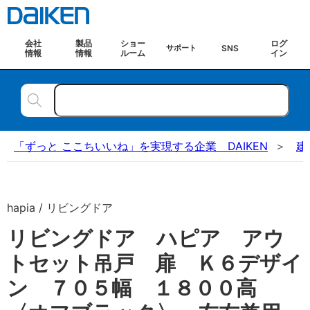
会社
製品
ショー
ログ
SNS
サポート
情報
情報
ルーム
イン
「ずっと ここちいいね」を実現する企業 DAIKEN
建
hapia / リビングドア
リビングドア ハピア アウ
トセット吊戸 扉 Ｋ６デザイ
ン ７０５幅 １８００高