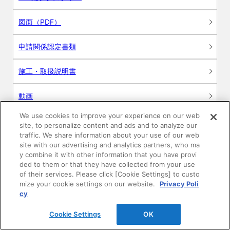
図面（PDF）
申請関係認定書類
施工・取扱説明書
動画
We use cookies to improve your experience on our web
シミュレーションツール
site, to personalize content and ads and to analyze our
traffic. We share information about your use of our web
24時間換気システム〈エアスマート〉
site with our advertising and analytics partners, who ma
簡易設計見積ソフト
y combine it with other information that you have provi
ded to them or that they have collected from your use
R&Dセンター環境測定・分析サービス
of their services. Please click [Cookie Settings] to custo
mize your cookie settings on our website.
Privacy Poli
cy
商品マスター申し込み
Cookie Settings
OK