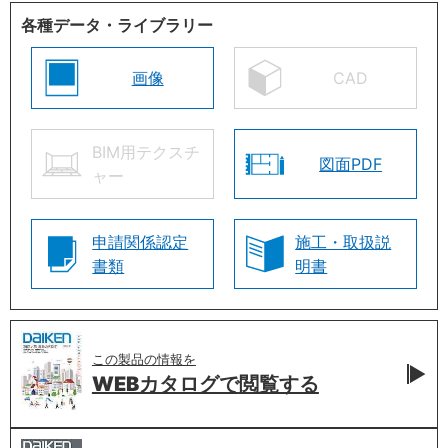
各種データ・ライブラリー
画像
CAD
BIM用テクスチ
図面PDF
ャー
申請関係認定
施工・取扱説
書類
明書
この製品の情報を
WEBカタログで
閲覧する