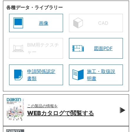
各種データ・ライブラリー
画像
CAD
BIM用テクスチ
図面PDF
ャー
申請関係認定
施工・取扱説
書類
明書
この製品の情報を
WEBカタログで
閲覧する