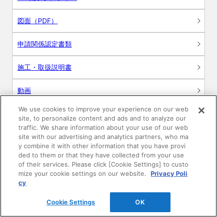
図面（PDF）
申請関係認定書類
施工・取扱説明書
動画
We use cookies to improve your experience on our web
シミュレーションツール
site, to personalize content and ads and to analyze our
traffic. We share information about your use of our web
24時間換気システム〈エアスマート〉
site with our advertising and analytics partners, who ma
簡易設計見積ソフト
y combine it with other information that you have provi
ded to them or that they have collected from your use
R&Dセンター環境測定・分析サービス
of their services. Please click [Cookie Settings] to custo
mize your cookie settings on our website.
Privacy Poli
cy
商品マスター申し込み
Cookie Settings
OK