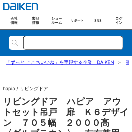
会社
製品
ショー
ログ
SNS
サポート
情報
情報
ルーム
イン
「ずっと ここちいいね」を実現する企業 DAIKEN
建
hapia / リビングドア
リビングドア ハピア アウ
トセット吊戸 扉 Ｋ６デザイ
ン ７０５幅 ２０００高