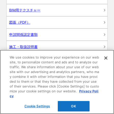
BIM用テクスチャー
図面（PDF）
申請関係認定書類
施工・取扱説明書
We use cookies to improve your experience on our web
動画
site, to personalize content and ads and to analyze our
traffic. We share information about your use of our web
シミュレーションツール
site with our advertising and analytics partners, who ma
y combine it with other information that you have provi
24時間換気システム〈エアスマート〉
ded to them or that they have collected from your use
簡易設計見積ソフト
of their services. Please click [Cookie Settings] to custo
mize your cookie settings on our website.
Privacy Poli
R&Dセンター環境測定・分析サービス
cy
Cookie Settings
OK
商品マスター申し込み