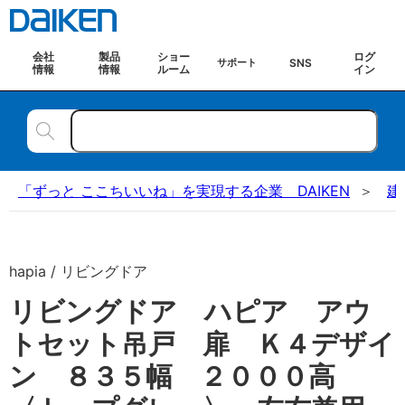
会社
製品
ショー
ログ
SNS
サポート
情報
情報
ルーム
イン
「ずっと ここちいいね」を実現する企業 DAIKEN
建
hapia / リビングドア
リビングドア ハピア アウ
トセット吊戸 扉 Ｋ４デザイ
ン ８３５幅 ２０００高