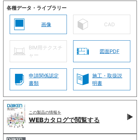
各種データ・ライブラリー
画像
CAD
BIM用テクスチ
図面PDF
ャー
申請関係認定
施工・取扱説
書類
明書
この製品の情報を
WEBカタログで
閲覧する