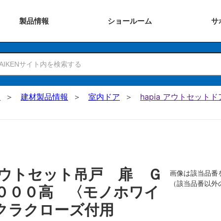
製品
情報
ショー
ルーム
サ
N
建材製品情報
室内ドア
hapia アウトセットド
ウトセット吊戸 扉 Ｇ
画像は該当品番
（該当品番以外
０００高 〈モノホワイ
クラクローズ付用