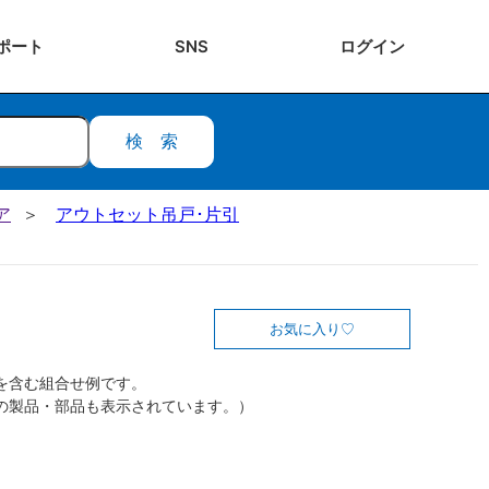
ポート
SNS
ログ
イン
検索
ア
アウトセット吊戸･片引
お気に入り
を含む組合せ例です。
の製品・部品も表示されています。）