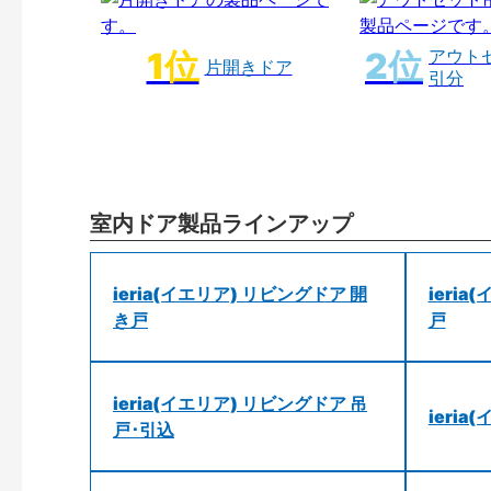
アウト
片開きドア
引分
室内ドア製品ラインアップ
ieria(イエリア) リビングドア 開
ieri
き戸
戸
ieria(イエリア) リビングドア 吊
ieri
戸･引込