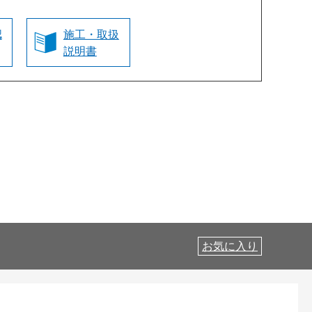
認
施工・取扱
説明書
お気に入り