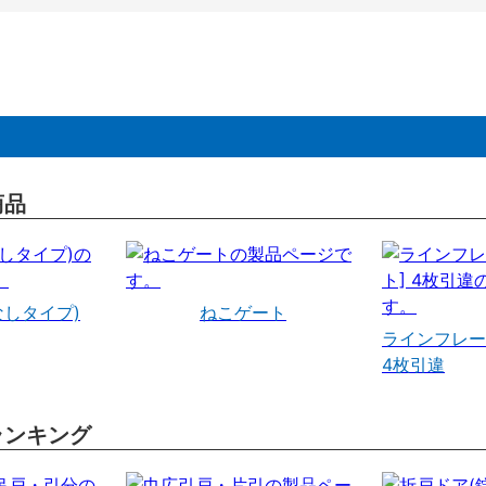
商品
なしタイプ)
ねこゲート
ラインフレー
4枚引違
ランキング