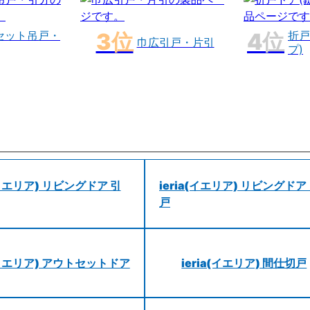
セット吊戸・
折戸
巾広引戸・片引
プ)
a(イエリア) リビングドア 引
ieria(イエリア) リビングドア
戸
a(イエリア) アウトセットドア
ieria(イエリア) 間仕切戸