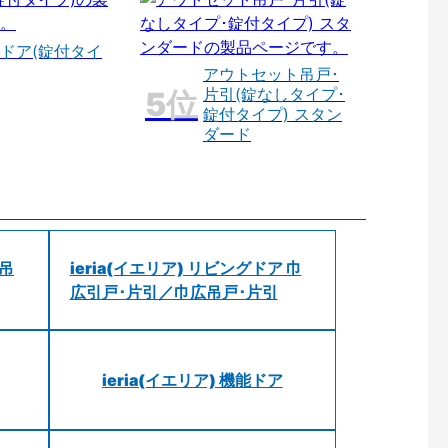
ドア(錠付タイ
アウトセット吊戸･
片引(錠なしタイプ･
錠付タイプ) スタン
ダード
 吊
ieria(イエリア) リビングドア 巾
広引戸･片引／巾広吊戸･片引
ieria(イエリア) 機能ドア