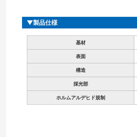
製品仕様
基材
表面
構造
採光部
ホルムアルデヒド規制