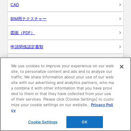
CAD
BIM用テクスチャー
図面（PDF）
申請関係認定書類
施工・取扱説明書
We use cookies to improve your experience on our web
site, to personalize content and ads and to analyze our
動画
traffic. We share information about your use of our web
site with our advertising and analytics partners, who ma
y combine it with other information that you have provi
シミュレーションツール
ded to them or that they have collected from your use
of their services. Please click [Cookie Settings] to custo
24時間換気システム〈エアスマート〉
mize your cookie settings on our website.
Privacy Poli
簡易設計見積ソフト
cy
R&Dセンター環境測定・分析サービス
Cookie Settings
OK
商品マスター申し込み