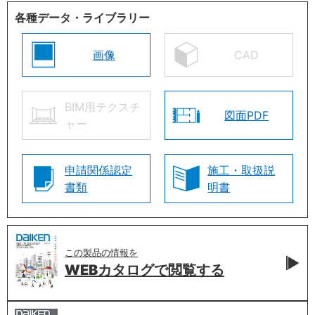
各種データ・ライブラリー
画像
CAD
BIM用テクスチ
図面PDF
ャー
申請関係認定
施工・取扱説
書類
明書
この製品の情報を
WEBカタログで
閲覧する