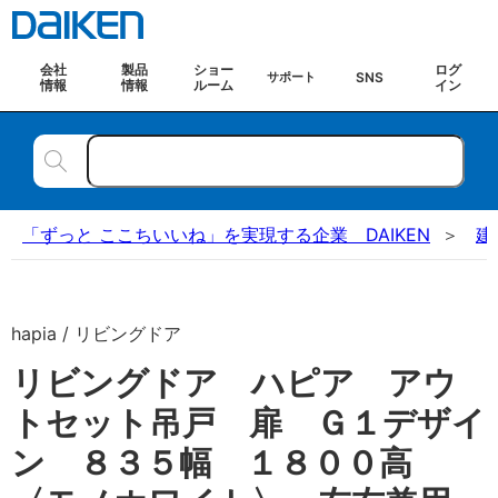
会社
製品
ショー
ログ
SNS
サポート
情報
情報
ルーム
イン
「ずっと ここちいいね」を実現する企業 DAIKEN
建
hapia / リビングドア
リビングドア ハピア アウ
トセット吊戸 扉 Ｇ１デザイ
ン ８３５幅 １８００高