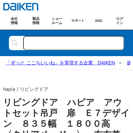
会社
製品
ショー
ログ
SNS
サポート
情報
情報
ルーム
イン
「ずっと ここちいいね」を実現する企業 DAIKEN
建
hapia / リビングドア
リビングドア ハピア アウ
トセット吊戸 扉 Ｅ７デザイ
ン ８３５幅 １８００高