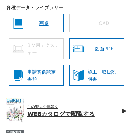
各種データ・ライブラリー
画像
CAD
BIM用テクスチ
図面PDF
ャー
申請関係認定
施工・取扱説
書類
明書
この製品の情報を
WEBカタログで
閲覧する