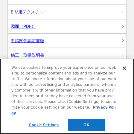
BIM用テクスチャー
図面（PDF）
申請関係認定書類
施工・取扱説明書
We use cookies to improve your experience on our web
動画
site, to personalize content and ads and to analyze our
traffic. We share information about your use of our web
シミュレーションツール
site with our advertising and analytics partners, who ma
y combine it with other information that you have provi
24時間換気システム〈エアスマート〉
ded to them or that they have collected from your use
簡易設計見積ソフト
of their services. Please click [Cookie Settings] to custo
mize your cookie settings on our website.
Privacy Poli
R&Dセンター環境測定・分析サービス
cy
Cookie Settings
OK
商品マスター申し込み