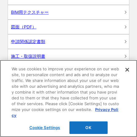
BIM用テクスチャー
図面（PDF）
申請関係認定書類
施工・取扱説明書
We use cookies to improve your experience on our web
動画
site, to personalize content and ads and to analyze our
traffic. We share information about your use of our web
シミュレーションツール
site with our advertising and analytics partners, who ma
y combine it with other information that you have provi
24時間換気システム〈エアスマート〉
ded to them or that they have collected from your use
簡易設計見積ソフト
of their services. Please click [Cookie Settings] to custo
mize your cookie settings on our website.
Privacy Poli
R&Dセンター環境測定・分析サービス
cy
Cookie Settings
OK
商品マスター申し込み