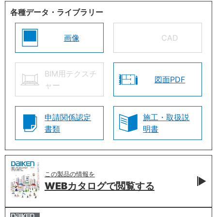
各種データ・ライブラリー
画像
CAD
BIM用テクスチ
図面PDF
ャー
申請関係認定
施工・取扱説
書類
明書
この製品の情報を
WEBカタログで
閲覧する