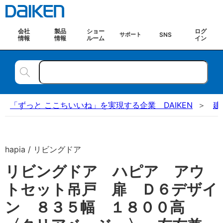
会社
製品
ショー
ログ
SNS
サポート
情報
情報
ルーム
イン
「ずっと ここちいいね」を実現する企業 DAIKEN
建
hapia / リビングドア
リビングドア ハピア アウ
トセット吊戸 扉 Ｄ６デザイ
ン ８３５幅 １８００高