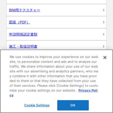
BIM用テクスチャー
図面（PDF）
申請関係認定書類
施工・取扱説明書
We use cookies to improve your experience on our web
動画
site, to personalize content and ads and to analyze our
traffic. We share information about your use of our web
シミュレーションツール
site with our advertising and analytics partners, who ma
y combine it with other information that you have provi
24時間換気システム〈エアスマート〉
ded to them or that they have collected from your use
簡易設計見積ソフト
of their services. Please click [Cookie Settings] to custo
mize your cookie settings on our website.
Privacy Poli
R&Dセンター環境測定・分析サービス
cy
Cookie Settings
OK
商品マスター申し込み