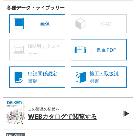
各種データ・ライブラリー
画像
CAD
BIM用テクスチ
図面PDF
ャー
申請関係認定
施工・取扱説
書類
明書
この製品の情報を
WEBカタログで
閲覧する