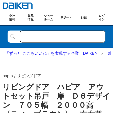
会社
製品
ショー
ログ
SNS
サポート
情報
情報
ルーム
イン
「ずっと ここちいいね」を実現する企業 DAIKEN
建
hapia / リビングドア
リビングドア ハピア アウ
トセット吊戸 扉 Ｄ６デザイ
ン ７０５幅 ２０００高