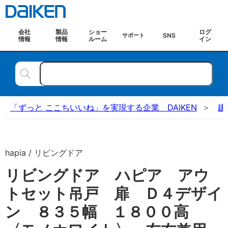
会社
製品
ショー
ログ
SNS
サポート
情報
情報
ルーム
イン
「ずっと ここちいいね」を実現する企業 DAIKEN
建
hapia / リビングドア
リビングドア ハピア アウ
トセット吊戸 扉 Ｄ４デザイ
ン ８３５幅 １８００高