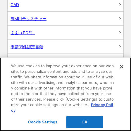
CAD
BIM用テクスチャー
図面（PDF）
申請関係認定書類
施工・取扱説明書
We use cookies to improve your experience on our web
site, to personalize content and ads and to analyze our
動画
traffic. We share information about your use of our web
site with our advertising and analytics partners, who ma
y combine it with other information that you have provi
シミュレーションツール
ded to them or that they have collected from your use
of their services. Please click [Cookie Settings] to custo
24時間換気システム〈エアスマート〉
mize your cookie settings on our website.
Privacy Poli
簡易設計見積ソフト
cy
R&Dセンター環境測定・分析サービス
Cookie Settings
OK
商品マスター申し込み