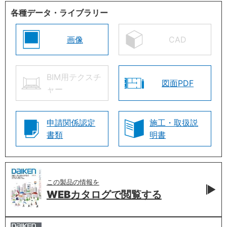
各種データ・ライブラリー
画像
CAD
BIM用テクスチ
図面PDF
ャー
申請関係認定
施工・取扱説
書類
明書
この製品の情報を
WEBカタログで
閲覧する