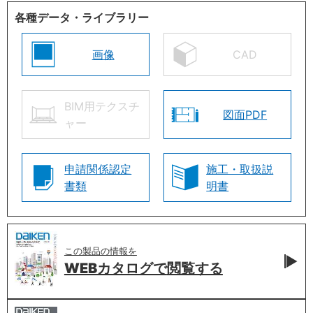
各種データ・ライブラリー
画像
CAD
BIM用テクスチ
図面PDF
ャー
申請関係認定
施工・取扱説
書類
明書
この製品の情報を
WEBカタログで
閲覧する