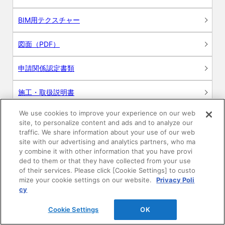
BIM用テクスチャー
図面（PDF）
申請関係認定書類
施工・取扱説明書
We use cookies to improve your experience on our web
動画
site, to personalize content and ads and to analyze our
traffic. We share information about your use of our web
シミュレーションツール
site with our advertising and analytics partners, who ma
y combine it with other information that you have provi
24時間換気システム〈エアスマート〉
ded to them or that they have collected from your use
簡易設計見積ソフト
of their services. Please click [Cookie Settings] to custo
mize your cookie settings on our website.
Privacy Poli
R&Dセンター環境測定・分析サービス
cy
Cookie Settings
OK
商品マスター申し込み