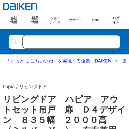
会社
製品
ショー
ログ
SNS
サポート
情報
情報
ルーム
イン
「ずっと ここちいいね」を実現する企業 DAIKEN
建
hapia / リビングドア
リビングドア ハピア アウ
トセット吊戸 扉 Ｄ４デザイ
ン ８３５幅 ２０００高