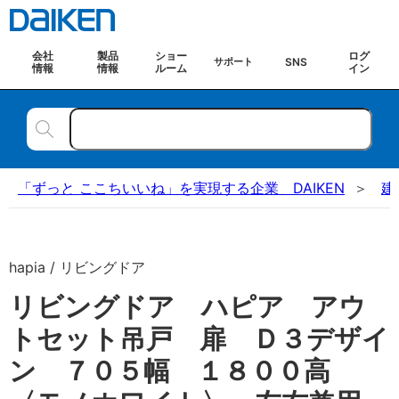
会社
製品
ショー
ログ
SNS
サポート
情報
情報
ルーム
イン
「ずっと ここちいいね」を実現する企業 DAIKEN
建
hapia / リビングドア
リビングドア ハピア アウ
トセット吊戸 扉 Ｄ３デザイ
ン ７０５幅 １８００高