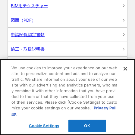
BIM用テクスチャー
図面（PDF）
申請関係認定書類
施工・取扱説明書
動画
We use cookies to improve your experience on our web
site, to personalize content and ads and to analyze our
シミュレーションツール
traffic. We share information about your use of our web
site with our advertising and analytics partners, who ma
24時間換気システム〈エアスマート〉
y combine it with other information that you have provi
簡易設計見積ソフト
ded to them or that they have collected from your use
of their services. Please click [Cookie Settings] to custo
R&Dセンター環境測定・分析サービス
mize your cookie settings on our website.
Privacy Poli
cy
商品マスター申し込み
Cookie Settings
OK