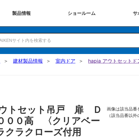
製品
情報
ショー
ルーム
サ
N
建材製品情報
室内ドア
hapia アウトセットド
ウトセット吊戸 扉 Ｄ
画像は該当品番
（該当品番以外
０００高 〈クリアベー
ラクラクローズ付用