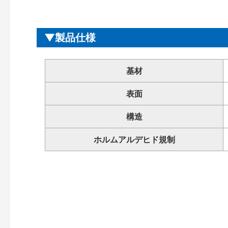
製品仕様
基材
表面
構造
ホルムアルデヒド規制