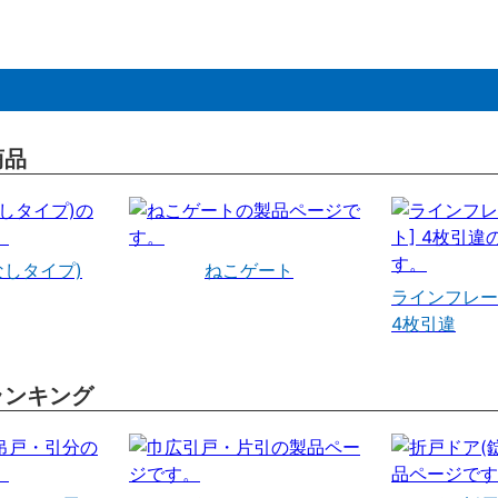
商品
なしタイプ)
ねこゲート
ラインフレー
4枚引違
ランキング