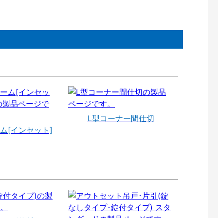
L型コーナー間仕切
ム[インセット]