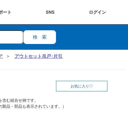
ポート
SNS
ログ
イン
検索
ア
アウトセット吊戸･片引
お気に入り
を含む組合せ例です。
の製品・部品も表示されています。）