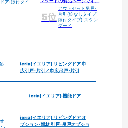
ドア(錠付タイ
アウトセット吊戸･
片引(錠なしタイプ･
錠付タイプ) スタン
ダード
 吊
ieria(イエリア) リビングドア 巾
広引戸･片引／巾広吊戸･片引
ieria(イエリア) 機能ドア
ieria(イエリア) リビングドア オ
 オ
プション･部材 引戸･吊戸オプショ
ョン