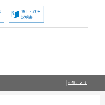
認
施工・取扱
説明書
お気に入り