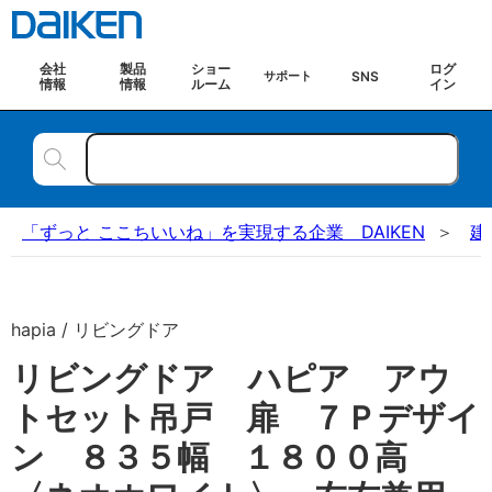
会社
製品
ショー
ログ
SNS
サポート
情報
情報
ルーム
イン
「ずっと ここちいいね」を実現する企業 DAIKEN
建
hapia / リビングドア
リビングドア ハピア アウ
トセット吊戸 扉 ７Ｐデザイ
ン ８３５幅 １８００高