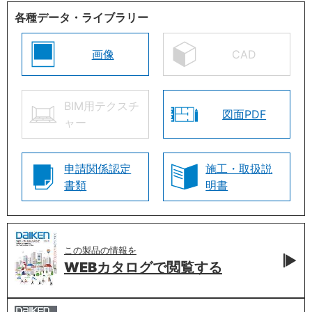
各種データ・ライブラリー
画像
CAD
BIM用テクスチ
図面PDF
ャー
申請関係認定
施工・取扱説
書類
明書
この製品の情報を
WEBカタログで
閲覧する