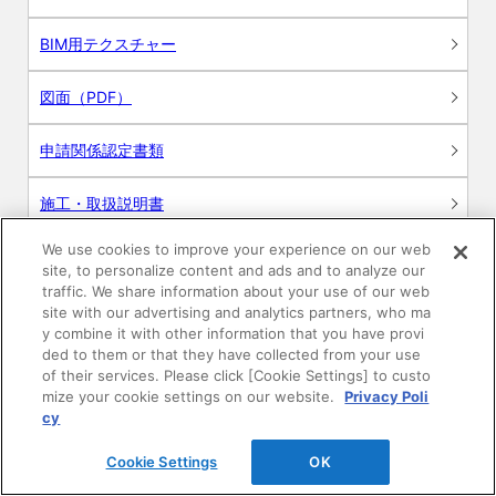
BIM用テクスチャー
図面（PDF）
申請関係認定書類
施工・取扱説明書
We use cookies to improve your experience on our web
動画
site, to personalize content and ads and to analyze our
traffic. We share information about your use of our web
シミュレーションツール
site with our advertising and analytics partners, who ma
y combine it with other information that you have provi
24時間換気システム〈エアスマート〉
ded to them or that they have collected from your use
簡易設計見積ソフト
of their services. Please click [Cookie Settings] to custo
mize your cookie settings on our website.
Privacy Poli
R&Dセンター環境測定・分析サービス
cy
Cookie Settings
OK
商品マスター申し込み