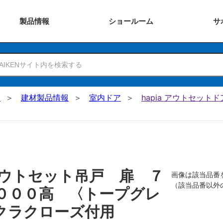
製品
情報
ショー
ルーム
サ
N
建材製品情報
室内ドア
hapia アウトセットド
ウトセット吊戸 扉 ７
画像は該当品番
（該当品番以外
０００高 〈トープグレ
クラクローズ付用