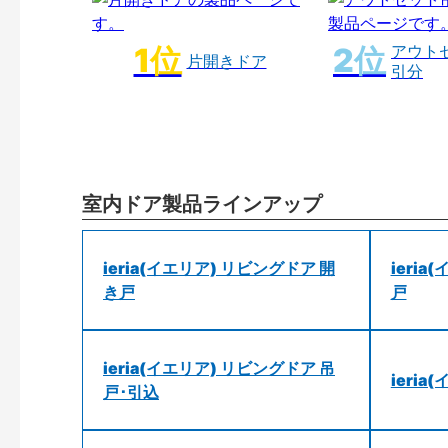
アウト
片開きドア
引分
室内ドア製品ラインアップ
ieria(イエリア) リビングドア 開
ieri
き戸
戸
ieria(イエリア) リビングドア 吊
ieri
戸･引込