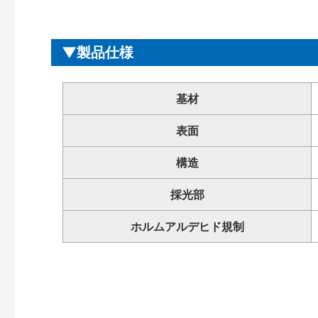
製品仕様
基材
表面
構造
採光部
ホルムアルデヒド規制