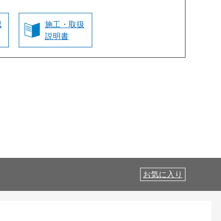
認
施工・取扱
説明書
お気に入り