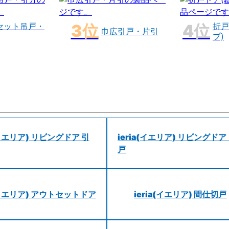
セット吊戸・
折戸
巾広引戸・片引
プ)
a(イエリア) リビングドア 引
ieria(イエリア) リビングドア
戸
a(イエリア) アウトセットドア
ieria(イエリア) 間仕切戸