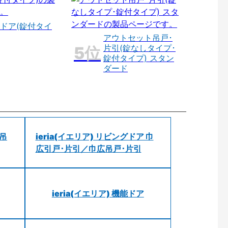
ドア(錠付タイ
アウトセット吊戸･
片引(錠なしタイプ･
錠付タイプ) スタン
ダード
 吊
ieria(イエリア) リビングドア 巾
広引戸･片引／巾広吊戸･片引
ieria(イエリア) 機能ドア