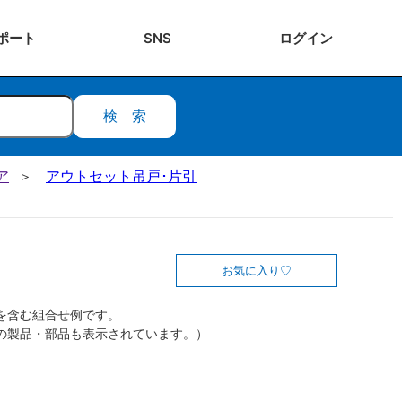
ポート
SNS
ログ
イン
検索
ア
アウトセット吊戸･片引
お気に入り
を含む組合せ例です。
の製品・部品も表示されています。）