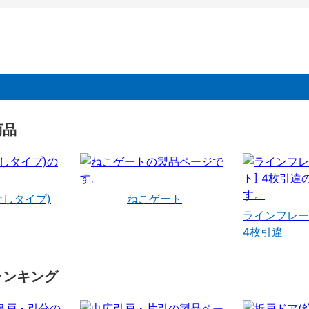
商品
なしタイプ)
ねこゲート
ラインフレー
4枚引違
ランキング