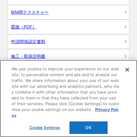
BIM用テクスチャー
図面（PDF）
申請関係認定書類
施工・取扱説明書
We use cookies to improve your experience on our web
動画
site, to personalize content and ads and to analyze our
traffic. We share information about your use of our web
シミュレーションツール
site with our advertising and analytics partners, who ma
y combine it with other information that you have provi
24時間換気システム〈エアスマート〉
ded to them or that they have collected from your use
簡易設計見積ソフト
of their services. Please click [Cookie Settings] to custo
mize your cookie settings on our website.
Privacy Poli
R&Dセンター環境測定・分析サービス
cy
Cookie Settings
OK
商品マスター申し込み