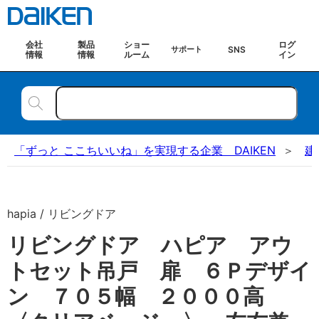
会社
製品
ショー
ログ
SNS
サポート
情報
情報
ルーム
イン
「ずっと ここちいいね」を実現する企業 DAIKEN
建
hapia / リビングドア
リビングドア ハピア アウ
トセット吊戸 扉 ６Ｐデザイ
ン ７０５幅 ２０００高