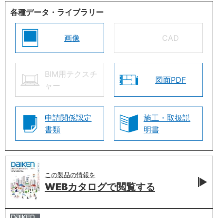
各種データ・ライブラリー
画像
CAD
BIM用テクスチ
図面PDF
ャー
申請関係認定
施工・取扱説
書類
明書
この製品の情報を
WEBカタログで
閲覧する