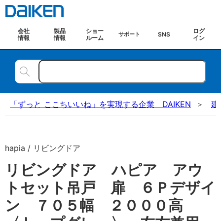
会社
製品
ショー
ログ
SNS
サポート
情報
情報
ルーム
イン
「ずっと ここちいいね」を実現する企業 DAIKEN
建
hapia / リビングドア
リビングドア ハピア アウ
トセット吊戸 扉 ６Ｐデザイ
ン ７０５幅 ２０００高