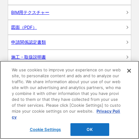
BIM用テクスチャー
図面（PDF）
申請関係認定書類
施工・取扱説明書
We use cookies to improve your experience on our web
動画
site, to personalize content and ads and to analyze our
traffic. We share information about your use of our web
シミュレーションツール
site with our advertising and analytics partners, who ma
y combine it with other information that you have provi
24時間換気システム〈エアスマート〉
ded to them or that they have collected from your use
簡易設計見積ソフト
of their services. Please click [Cookie Settings] to custo
mize your cookie settings on our website.
Privacy Poli
R&Dセンター環境測定・分析サービス
cy
Cookie Settings
OK
商品マスター申し込み