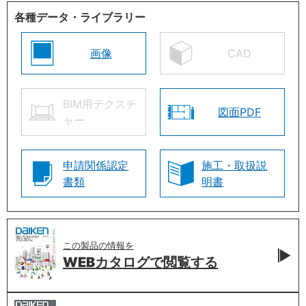
各種データ・ライブラリー
画像
CAD
BIM用テクスチ
図面PDF
ャー
申請関係認定
施工・取扱説
書類
明書
この製品の情報を
WEBカタログで
閲覧する