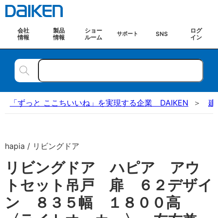
会社
製品
ショー
ログ
SNS
サポート
情報
情報
ルーム
イン
「ずっと ここちいいね」を実現する企業 DAIKEN
建
hapia / リビングドア
リビングドア ハピア アウ
トセット吊戸 扉 ６２デザイ
ン ８３５幅 １８００高