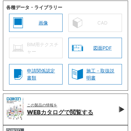
各種データ・ライブラリー
画像
CAD
BIM用テクスチ
図面PDF
ャー
申請関係認定
施工・取扱説
書類
明書
この製品の情報を
WEBカタログで
閲覧する