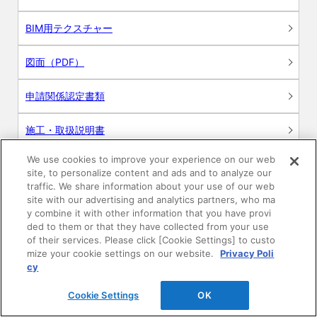
BIM用テクスチャー
図面（PDF）
申請関係認定書類
施工・取扱説明書
We use cookies to improve your experience on our web
動画
site, to personalize content and ads and to analyze our
traffic. We share information about your use of our web
シミュレーションツール
site with our advertising and analytics partners, who ma
y combine it with other information that you have provi
24時間換気システム〈エアスマート〉
ded to them or that they have collected from your use
簡易設計見積ソフト
of their services. Please click [Cookie Settings] to custo
mize your cookie settings on our website.
Privacy Poli
R&Dセンター環境測定・分析サービス
cy
Cookie Settings
OK
商品マスター申し込み