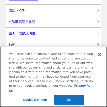
図面（PDF）
申請関係認定書類
施工・取扱説明書
動画
We use cookies to improve your experience on our web
シミュレーションツール
site, to personalize content and ads and to analyze our
traffic. We share information about your use of our web
24時間換気システム〈エアスマート〉
site with our advertising and analytics partners, who ma
簡易設計見積ソフト
y combine it with other information that you have provi
ded to them or that they have collected from your use
R&Dセンター環境測定・分析サービス
of their services. Please click [Cookie Settings] to custo
mize your cookie settings on our website.
Privacy Poli
cy
商品マスター申し込み
Cookie Settings
OK