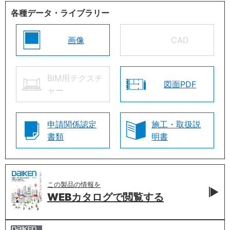
各種データ・ライブラリー
画像
CAD
BIM用テクスチ
図面PDF
ャー
申請関係認定
施工・取扱説
書類
明書
この製品の情報を
WEBカタログで
閲覧する