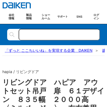
会社
製品
ショー
ログ
SNS
サポート
情報
情報
ルーム
イン
「ずっと ここちいいね」を実現する企業 DAIKEN
建
hapia / リビングドア
リビングドア ハピア アウ
トセット吊戸 扉 ６１デザイ
ン ８３５幅 ２０００高