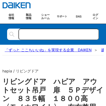
会社
製品
ショー
ログ
SNS
サポート
情報
情報
ルーム
イン
「ずっと ここちいいね」を実現する企業 DAIKEN
建
hapia / リビングドア
リビングドア ハピア アウ
トセット吊戸 扉 ５Ｐデザイ
ン ８３５幅 １８００高