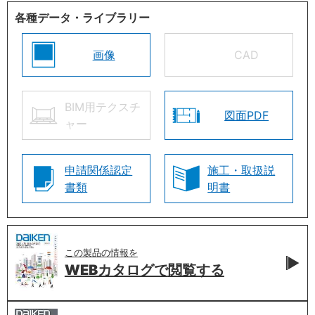
各種データ・ライブラリー
画像
CAD
BIM用テクスチ
図面PDF
ャー
申請関係認定
施工・取扱説
書類
明書
この製品の情報を
WEBカタログで
閲覧する