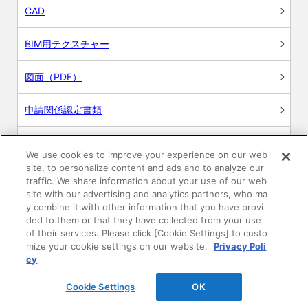
CAD
BIM用テクスチャー
図面（PDF）
申請関係認定書類
施工・取扱説明書
We use cookies to improve your experience on our web
site, to personalize content and ads and to analyze our
動画
traffic. We share information about your use of our web
site with our advertising and analytics partners, who ma
y combine it with other information that you have provi
シミュレーションツール
ded to them or that they have collected from your use
of their services. Please click [Cookie Settings] to custo
24時間換気システム〈エアスマート〉
mize your cookie settings on our website.
Privacy Poli
簡易設計見積ソフト
cy
R&Dセンター環境測定・分析サービス
Cookie Settings
OK
商品マスター申し込み