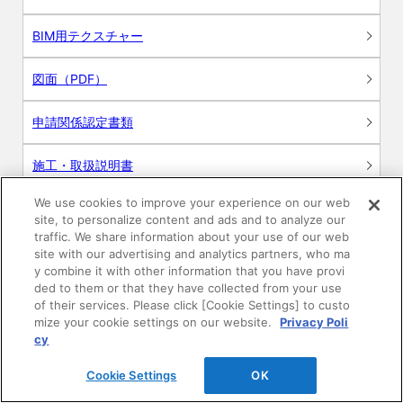
BIM用テクスチャー
図面（PDF）
申請関係認定書類
施工・取扱説明書
We use cookies to improve your experience on our web
動画
site, to personalize content and ads and to analyze our
traffic. We share information about your use of our web
シミュレーションツール
site with our advertising and analytics partners, who ma
y combine it with other information that you have provi
24時間換気システム〈エアスマート〉
ded to them or that they have collected from your use
簡易設計見積ソフト
of their services. Please click [Cookie Settings] to custo
mize your cookie settings on our website.
Privacy Poli
R&Dセンター環境測定・分析サービス
cy
Cookie Settings
OK
商品マスター申し込み