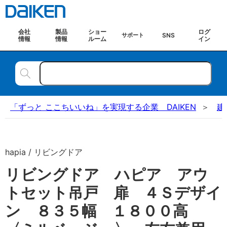
会社
製品
ショー
ログ
SNS
サポート
情報
情報
ルーム
イン
「ずっと ここちいいね」を実現する企業 DAIKEN
建
hapia / リビングドア
リビングドア ハピア アウ
トセット吊戸 扉 ４Ｓデザイ
ン ８３５幅 １８００高