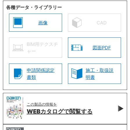
各種データ・ライブラリー
画像
CAD
BIM用テクスチ
図面PDF
ャー
申請関係認定
施工・取扱説
書類
明書
この製品の情報を
WEBカタログで
閲覧する