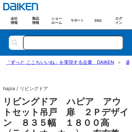
会社
製品
ショー
ログ
SNS
サポート
情報
情報
ルーム
イン
「ずっと ここちいいね」を実現する企業 DAIKEN
建
hapia / リビングドア
リビングドア ハピア アウ
トセット吊戸 扉 ２Ｐデザイ
ン ８３５幅 １８００高