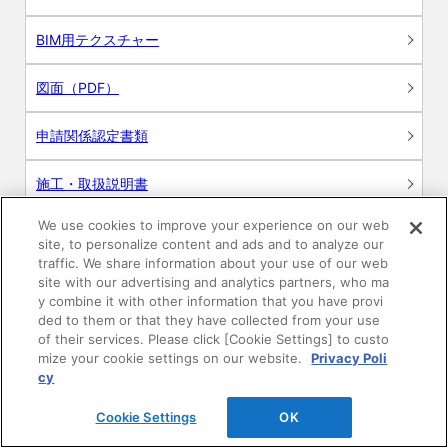
BIM用テクスチャー
図面（PDF）
申請関係認定書類
施工・取扱説明書
We use cookies to improve your experience on our web
動画
site, to personalize content and ads and to analyze our
traffic. We share information about your use of our web
シミュレーションツール
site with our advertising and analytics partners, who ma
y combine it with other information that you have provi
24時間換気システム〈エアスマート〉
ded to them or that they have collected from your use
簡易設計見積ソフト
of their services. Please click [Cookie Settings] to custo
mize your cookie settings on our website.
Privacy Poli
R&Dセンター環境測定・分析サービス
cy
Cookie Settings
OK
商品マスター申し込み