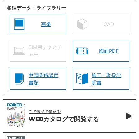
各種データ・ライブラリー
画像
CAD
BIM用テクスチ
図面PDF
ャー
申請関係認定
施工・取扱説
書類
明書
この製品の情報を
WEBカタログで
閲覧する