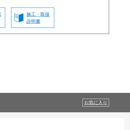
認
施工・取扱
説明書
お気に入り