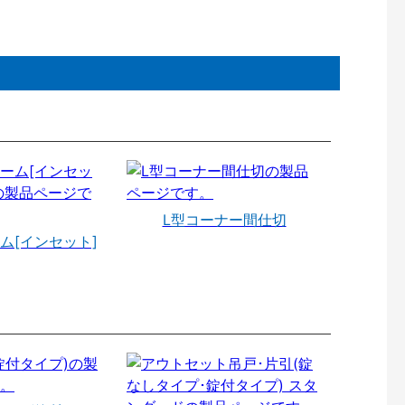
L型コーナー間仕切
ム[インセット]