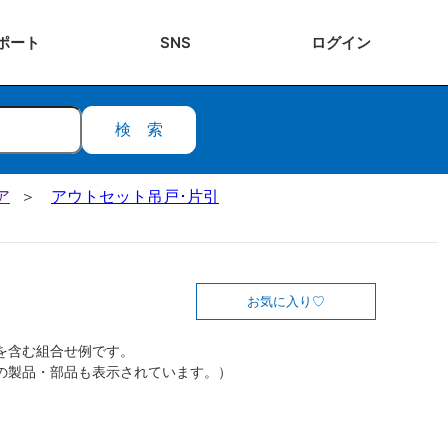
ポート
SNS
ログ
イン
検索
ア
アウトセット吊戸･片引
お気に入り
を含む組合せ例です。
の製品・部品も表示されています。）