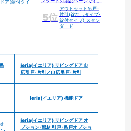
ドア(錠付タイ
アウトセット吊戸･
片引(錠なしタイプ･
錠付タイプ) スタン
ダード
 吊
ieria(イエリア) リビングドア 巾
広引戸･片引／巾広吊戸･片引
ieria(イエリア) 機能ドア
ieria(イエリア) リビングドア オ
 オ
プション･部材 引戸･吊戸オプショ
ョン