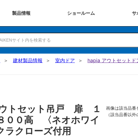
製品
情報
ショー
ルーム
サ
N
建材製品情報
室内ドア
hapia アウトセットド
ウトセット吊戸 扉 １
画像は該当品番
（該当品番以外
８００高 〈ネオホワイ
クラクローズ付用