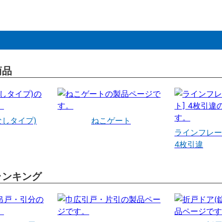
商品
なしタイプ)
ねこゲート
ラインフレー
4枚引違
ランキング