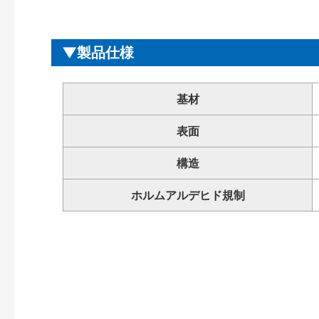
製品仕様
基材
表面
構造
ホルムアルデヒド規制