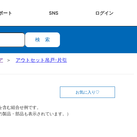
ポート
SNS
ログ
イン
検索
ア
アウトセット吊戸･片引
お気に入り
を含む組合せ例です。
の製品・部品も表示されています。）