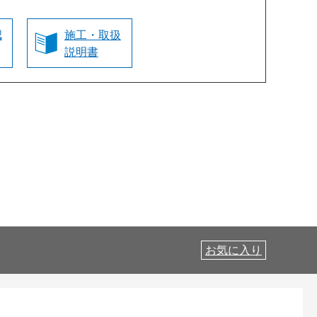
認
施工・取扱
説明書
お気に入り