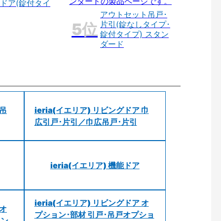
ドア(錠付タイ
アウトセット吊戸･
片引(錠なしタイプ･
錠付タイプ) スタン
ダード
 吊
ieria(イエリア) リビングドア 巾
広引戸･片引／巾広吊戸･片引
ieria(イエリア) 機能ドア
ieria(イエリア) リビングドア オ
 オ
プション･部材 引戸･吊戸オプショ
ョン