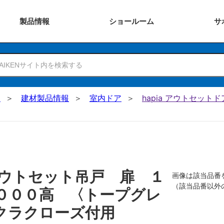
製品
情報
ショー
ルーム
サ
N
建材製品情報
室内ドア
hapia アウトセットド
ウトセット吊戸 扉 １
画像は該当品番
（該当品番以外
０００高 〈トープグレ
クラクローズ付用