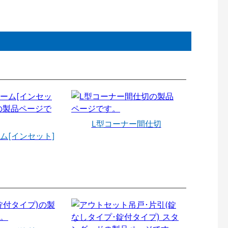
L型コーナー間仕切
ム[インセット]