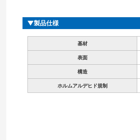
製品仕様
基材
表面
構造
ホルムアルデヒド規制