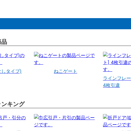
商品
なしタイプ)
ねこゲート
ラインフレー
4枚引違
ランキング