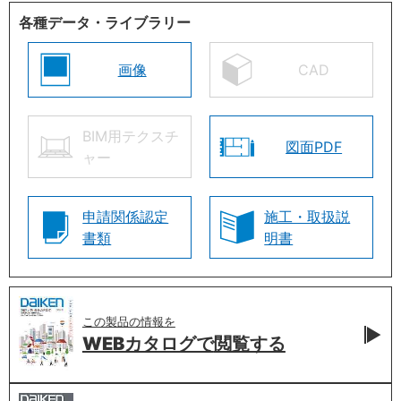
各種データ・ライブラリー
画像
CAD
BIM用テクスチ
図面PDF
ャー
申請関係認定
施工・取扱説
書類
明書
この製品の情報を
WEBカタログで
閲覧する