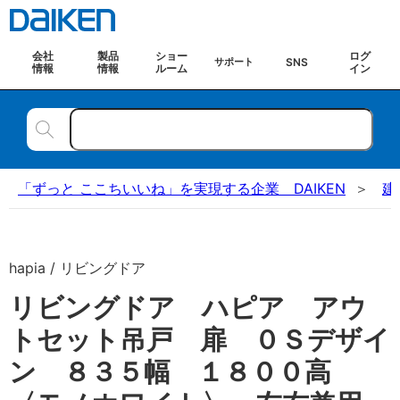
会社
製品
ショー
ログ
SNS
サポート
情報
情報
ルーム
イン
「ずっと ここちいいね」を実現する企業 DAIKEN
建
hapia / リビングドア
リビングドア ハピア アウ
トセット吊戸 扉 ０Ｓデザイ
ン ８３５幅 １８００高