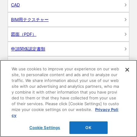
CAD
BIM用テクスチャー
図面（PDF）
申請関係認定書類
施工・取扱説明書
We use cookies to improve your experience on our web
site, to personalize content and ads and to analyze our
動画
traffic. We share information about your use of our web
site with our advertising and analytics partners, who ma
y combine it with other information that you have provi
シミュレーションツール
ded to them or that they have collected from your use
of their services. Please click [Cookie Settings] to custo
24時間換気システム〈エアスマート〉
mize your cookie settings on our website.
Privacy Poli
簡易設計見積ソフト
cy
R&Dセンター環境測定・分析サービス
Cookie Settings
OK
商品マスター申し込み