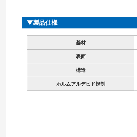
製品仕様
基材
表面
構造
ホルムアルデヒド規制