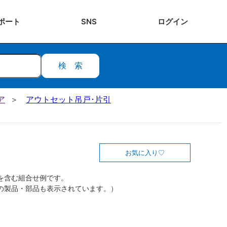
ポート
SNS
ログ
イン
検索
ア
アウトセット吊戸･片引
お気に入り
を含む組合せ例です。
の製品・部品も表示されています。）