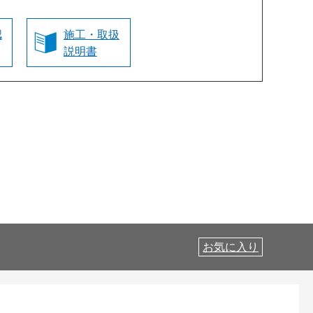
認
施工・取扱
説明書
お気に入り