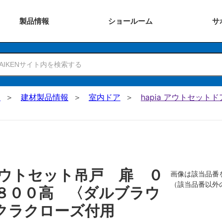
製品
情報
ショー
ルーム
サ
N
建材製品情報
室内ドア
hapia アウトセットド
ウトセット吊戸 扉 ０
画像は該当品番
（該当品番以外
８００高 〈ダルブラウ
クラクローズ付用