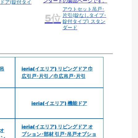
ドア(錠付タイ
アウトセット吊戸･
片引(錠なしタイプ･
錠付タイプ) スタン
ダード
 吊
ieria(イエリア) リビングドア 巾
広引戸･片引／巾広吊戸･片引
ieria(イエリア) 機能ドア
ieria(イエリア) リビングドア オ
 オ
プション･部材 引戸･吊戸オプショ
ョン