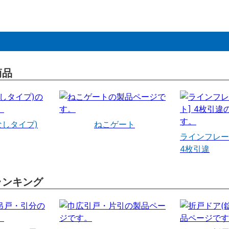
商品
なしタイプ)
ねこゲート
ラインフレー
4枚引違
ランキング