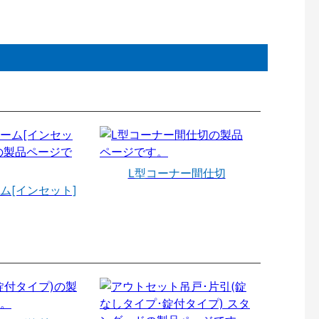
L型コーナー間仕切
ム[インセット]