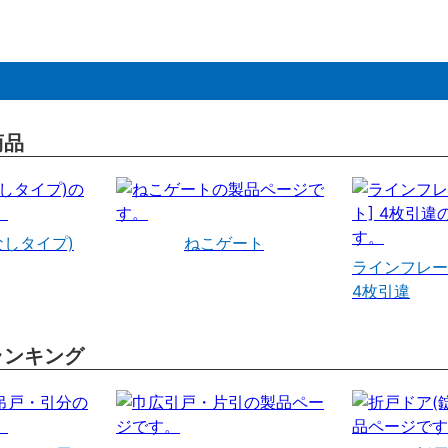
商品
なしタイプ)
ねこゲート
ラインフレー
4枚引違
ランキング