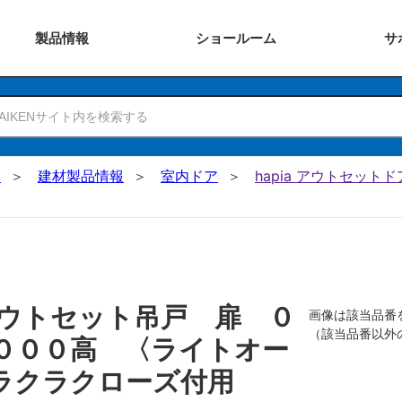
製品
情報
ショー
ルーム
サ
N
建材製品情報
室内ドア
hapia アウトセットド
ウトセット吊戸 扉 ０
画像は該当品番
（該当品番以外
０００高 〈ライトオー
ラクラクローズ付用