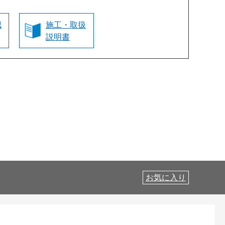
認
施工・取扱
説明書
お気に入り