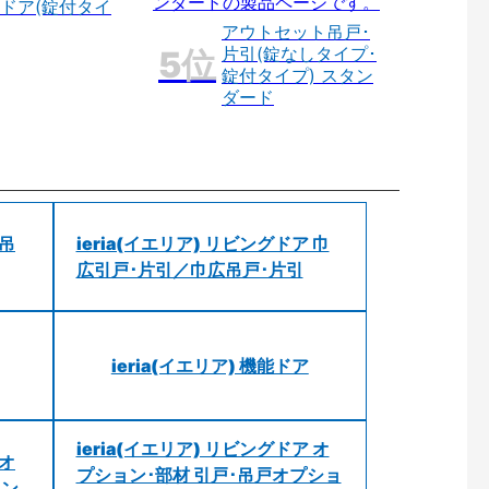
ドア(錠付タイ
アウトセット吊戸･
片引(錠なしタイプ･
錠付タイプ) スタン
ダード
 吊
ieria(イエリア) リビングドア 巾
広引戸･片引／巾広吊戸･片引
ieria(イエリア) 機能ドア
ieria(イエリア) リビングドア オ
 オ
プション･部材 引戸･吊戸オプショ
ョン