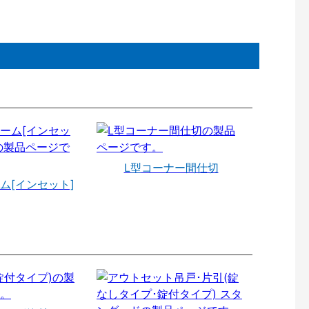
L型コーナー間仕切
ム[インセット]