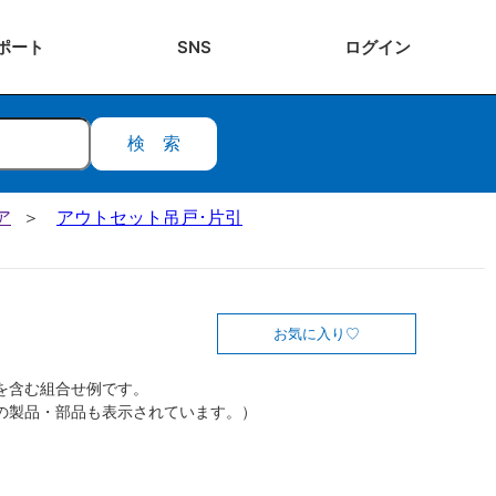
ポート
SNS
ログ
イン
検索
ア
アウトセット吊戸･片引
お気に入り
を含む組合せ例です。
の製品・部品も表示されています。）