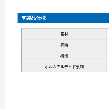
製品仕様
基材
表面
構造
ホルムアルデヒド規制