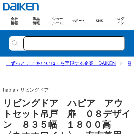
会社
製品
ショー
ログ
SNS
サポート
情報
情報
ルーム
イン
「ずっと ここちいいね」を実現する企業 DAIKEN
建
hapia / リビングドア
リビングドア ハピア アウ
トセット吊戸 扉 ０８デザイ
ン ８３５幅 １８００高