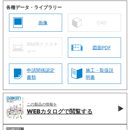
各種データ・ライブラリー
画像
CAD
BIM用テクスチ
図面PDF
ャー
申請関係認定
施工・取扱説
書類
明書
この製品の情報を
WEBカタログで
閲覧する