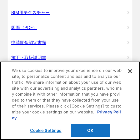
BIM用テクスチャー
図面（PDF）
申請関係認定書類
施工・取扱説明書
We use cookies to improve your experience on our web
動画
site, to personalize content and ads and to analyze our
traffic. We share information about your use of our web
シミュレーションツール
site with our advertising and analytics partners, who ma
y combine it with other information that you have provi
24時間換気システム〈エアスマート〉
ded to them or that they have collected from your use
簡易設計見積ソフト
of their services. Please click [Cookie Settings] to custo
mize your cookie settings on our website.
Privacy Poli
R&Dセンター環境測定・分析サービス
cy
Cookie Settings
OK
商品マスター申し込み