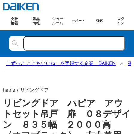
会社
製品
ショー
ログ
SNS
サポート
情報
情報
ルーム
イン
「ずっと ここちいいね」を実現する企業 DAIKEN
建
hapia / リビングドア
リビングドア ハピア アウ
トセット吊戸 扉 ０８デザイ
ン ８３５幅 ２０００高