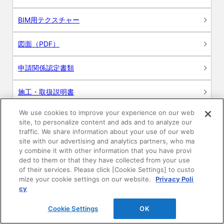
BIM用テクスチャー
図面（PDF）
申請関係認定書類
施工・取扱説明書
We use cookies to improve your experience on our web
動画
site, to personalize content and ads and to analyze our
traffic. We share information about your use of our web
シミュレーションツール
site with our advertising and analytics partners, who ma
y combine it with other information that you have provi
24時間換気システム〈エアスマート〉
ded to them or that they have collected from your use
簡易設計見積ソフト
of their services. Please click [Cookie Settings] to custo
mize your cookie settings on our website.
Privacy Poli
R&Dセンター環境測定・分析サービス
cy
Cookie Settings
OK
商品マスター申し込み