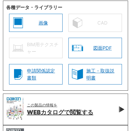
各種データ・ライブラリー
画像
CAD
BIM用テクスチ
図面PDF
ャー
申請関係認定
施工・取扱説
書類
明書
この製品の情報を
WEBカタログで
閲覧する