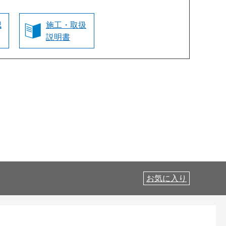
認
施工・取扱
説明書
お気に入り