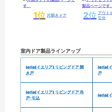
アウト
片開きドア
引分
室内ドア製品ラインアップ
ieria(イエリア) リビングドア 開
ieri
き戸
戸
ieria(イエリア) リビングドア 吊
ieri
戸･引込