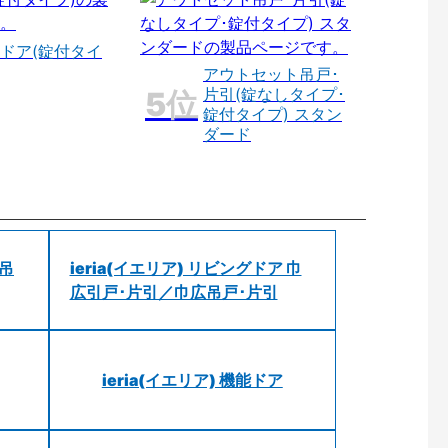
ドア(錠付タイ
アウトセット吊戸･
片引(錠なしタイプ･
錠付タイプ) スタン
ダード
 吊
ieria(イエリア) リビングドア 巾
広引戸･片引／巾広吊戸･片引
ieria(イエリア) 機能ドア