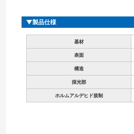
製品仕様
基材
表面
構造
採光部
ホルムアルデヒド規制