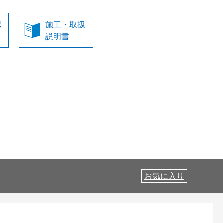
認
施工・取扱
説明書
お気に入り