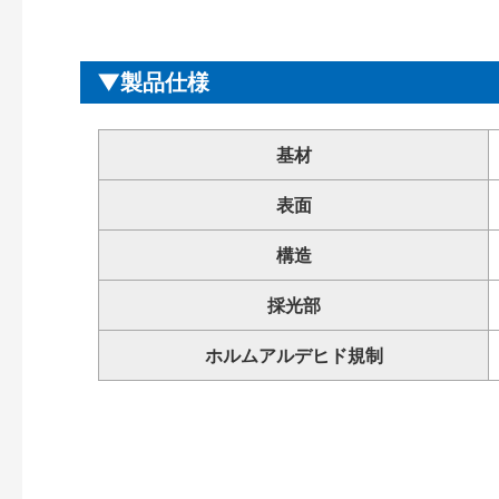
製品仕様
基材
表面
構造
採光部
ホルムアルデヒド規制