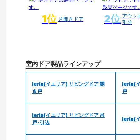
アウト
片開きドア
引分
室内ドア製品ラインアップ
ieria(イエリア) リビングドア 開
ieri
き戸
戸
ieria(イエリア) リビングドア 吊
ieri
戸･引込