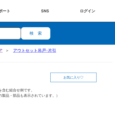
ポート
SNS
ログ
イン
検索
ア
アウトセット吊戸･片引
お気に入り
を含む組合せ例です。
の製品・部品も表示されています。）