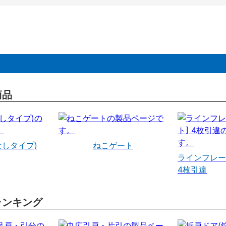
商品
なしタイプ)
ねこゲート
ラインフレー
4枚引違
ランキング