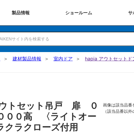
製品
情報
ショー
ルーム
サ
N
建材製品情報
室内ドア
hapia アウトセットド
ウトセット吊戸 扉 ０
画像は該当品番
（該当品番以外
０００高 〈ライトオー
ラクラクローズ付用