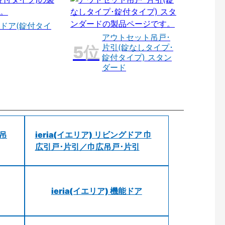
ドア(錠付タイ
アウトセット吊戸･
片引(錠なしタイプ･
錠付タイプ) スタン
ダード
 吊
ieria(イエリア) リビングドア 巾
広引戸･片引／巾広吊戸･片引
ieria(イエリア) 機能ドア