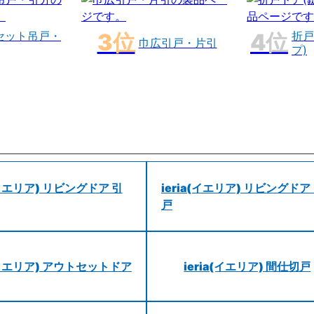
セット吊戸・
折戸
巾広引戸・片引
プ)
a(イエリア) リビングドア 引
ieria(イエリア) リビングドア
戸
a(イエリア) アウトセットドア
ieria(イエリア) 間仕切戸