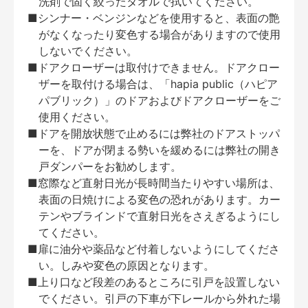
洗剤で固く絞ったタオルで拭いてください。
■シンナー・ベンジンなどを使用すると、表面の艶
がなくなったり変色する場合がありますので使用
しないでください。
■ドアクローザーは取付けできません。ドアクロー
ザーを取付ける場合は、「hapia public（ハピア
パブリック）」のドアおよびドアクローザーをご
使用ください。
■ドアを開放状態で止めるには弊社のドアストッパ
ーを、ドアが閉まる勢いを緩めるには弊社の開き
戸ダンパーをお勧めします。
■窓際など直射日光が長時間当たりやすい場所は、
表面の日焼けによる変色の恐れがあります。カー
テンやブラインドで直射日光をさえぎるようにし
てください。
■扉に油分や薬品など付着しないようにしてくださ
い。しみや変色の原因となります。
■上り口など段差のあるところに引戸を設置しない
でください。引戸の下車が下レールから外れた場