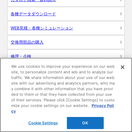
各種データダウンロード
WEB見積・各種シミュレーション
交換用部品の購入
修理・点検
We use cookies to improve your experience on our web
お問い合わせ
site, to personalize content and ads and to analyze our
traffic. We share information about your use of our web
ログイン
site with our advertising and analytics partners, who ma
y combine it with other information that you have provi
ded to them or that they have collected from your use
建築・設計関係者様向けサイト
of their services. Please click [Cookie Settings] to custo
mize your cookie settings on our website.
Privacy Poli
ユーザー登録サービス
cy
Cookie Settings
OK
WEB見積システム