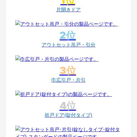
片開きドア
アウトセット吊戸・引分
巾広引戸・片引
折戸ドア(錠付タイプ)