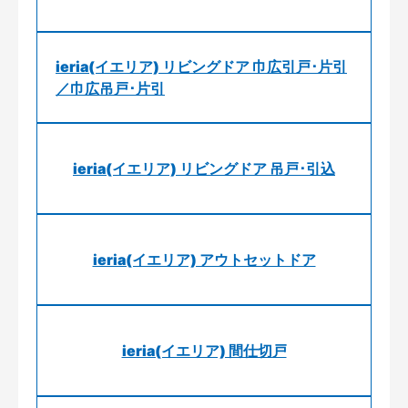
ieria(イエリア) リビングドア 巾広引戸･片引
／巾広吊戸･片引
ieria(イエリア) リビングドア 吊戸･引込
ieria(イエリア) アウトセットドア
ieria(イエリア) 間仕切戸