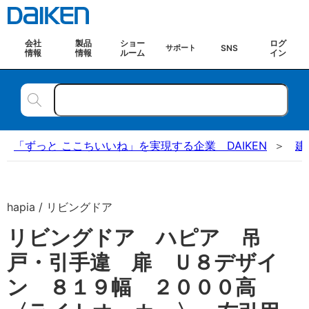
会社
製品
ショー
ログ
SNS
サポート
情報
情報
ルーム
イン
「ずっと ここちいいね」を実現する企業 DAIKEN
建
hapia / リビングドア
リビングドア ハピア 吊
戸・引手違 扉 Ｕ８デザイ
ン ８１９幅 ２０００高