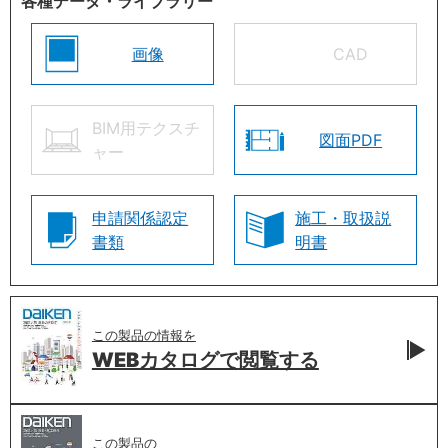
各種データ・ライブラリー
画像
CAD
BIM用テクスチ
図面PDF
ャー
申請関係認定
施工・取扱説
書類
明書
この製品の情報を
WEBカタログで
閲覧する
この製品の