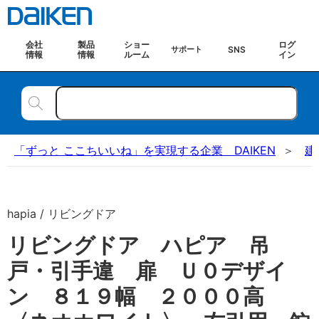
会社
製品
ショー
ログ
SNS
サポート
情報
情報
ルーム
イン
「ずっと ここちいいね」を実現する企業 DAIKEN
建
hapia / リビングドア
リビングドア ハピア 吊
戸・引手違 扉 Ｕ０デザイ
ン ８１９幅 ２０００高