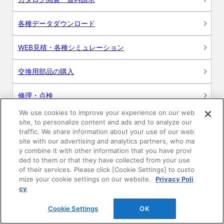
各種データダウンロード
WEB見積・各種シミュレーション
交換用部品の購入
修理・点検
We use cookies to improve your experience on our web
お問い合わせ
site, to personalize content and ads and to analyze our
traffic. We share information about your use of our web
ログイン
site with our advertising and analytics partners, who ma
y combine it with other information that you have provi
ded to them or that they have collected from your use
建築・設計関係者様向けサイト
of their services. Please click [Cookie Settings] to custo
mize your cookie settings on our website.
Privacy Poli
ユーザー登録サービス
cy
Cookie Settings
OK
WEB見積システム