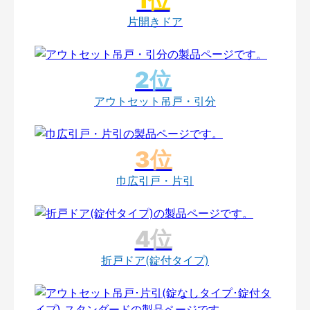
片開きドア
アウトセット吊戸・引分
巾広引戸・片引
折戸ドア(錠付タイプ)