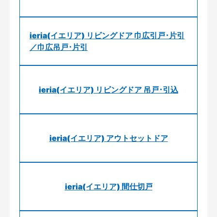
ieria(イエリア) リビングドア 巾広引戸･片引
／巾広吊戸･片引
ieria(イエリア) リビングドア 吊戸･引込
ieria(イエリア) アウトセットドア
ieria(イエリア) 間仕切戸