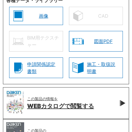
各種データ・ライブラリー
画像
CAD
BIM用テクスチ
図面PDF
ャー
申請関係認定
施工・取扱説
書類
明書
この製品の情報を
WEBカタログで
閲覧する
この製品の