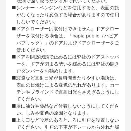
洗剤で固く絞ったタオルで拭いてください。
■シンナー・ベンジンなどを使用すると、表面の艶
がなくなったり変色する場合がありますので使用
しないでください。
■ドアクローザーは取付けできません。ドアクロー
ザーを取付ける場合は、「hapia public（ハピア
パブリック）」のドアおよびドアクローザーをご
使用ください。
■ドアを開放状態で止めるには弊社のドアストッパ
ーを、ドアが閉まる勢いを緩めるには弊社の開き
戸ダンパーをお勧めします。
■窓際など直射日光が長時間当たりやすい場所は、
表面の日焼けによる変色の恐れがあります。カー
テンやブラインドで直射日光をさえぎるようにし
てください。
■扉に油分や薬品など付着しないようにしてくださ
い。しみや変色の原因となります。
■上り口など段差のあるところに引戸を設置しない
でください。引戸の下車が下レールから外れた場