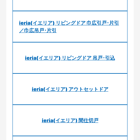
ieria(イエリア) リビングドア 巾広引戸･片引
／巾広吊戸･片引
ieria(イエリア) リビングドア 吊戸･引込
ieria(イエリア) アウトセットドア
ieria(イエリア) 間仕切戸