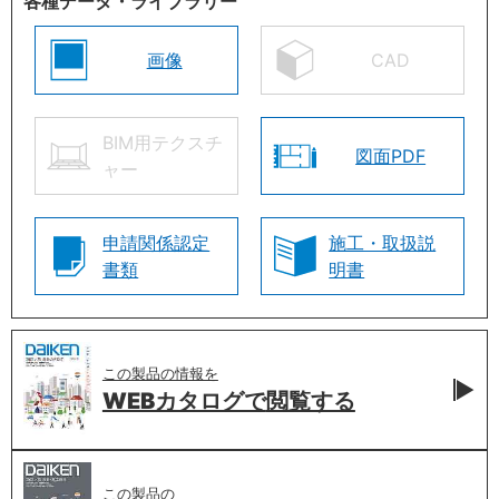
各種データ・ライブラリー
画像
CAD
BIM用テクスチ
図面PDF
ャー
申請関係認定
施工・取扱説
書類
明書
この製品の情報を
WEBカタログで
閲覧する
この製品の