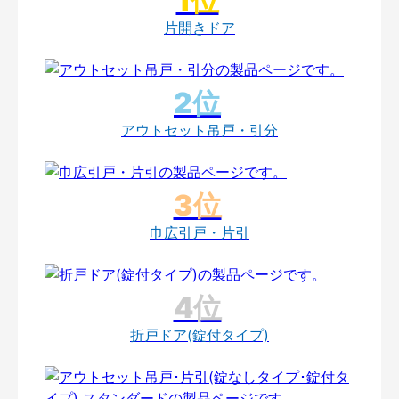
片開きドア
アウトセット吊戸・引分
巾広引戸・片引
折戸ドア(錠付タイプ)