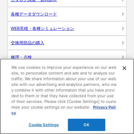
各種データダウンロード
WEB見積・各種シミュレーション
交換用部品の購入
修理・点検
We use cookies to improve your experience on our web
お問い合わせ
site, to personalize content and ads and to analyze our
traffic. We share information about your use of our web
ログイン
site with our advertising and analytics partners, who ma
y combine it with other information that you have provi
ded to them or that they have collected from your use
建築・設計関係者様向けサイト
of their services. Please click [Cookie Settings] to custo
mize your cookie settings on our website.
Privacy Poli
ユーザー登録サービス
cy
Cookie Settings
OK
WEB見積システム