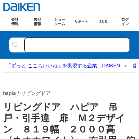
会社
製品
ショー
ログ
SNS
サポート
情報
情報
ルーム
イン
「ずっと ここちいいね」を実現する企業 DAIKEN
建
hapia / リビングドア
リビングドア ハピア 吊
戸・引手違 扉 Ｍ２デザイ
ン ８１９幅 ２０００高