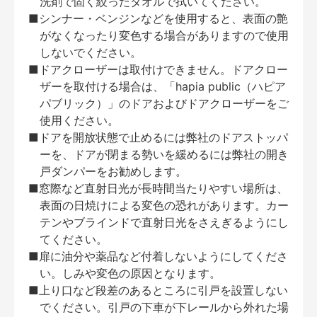
洗剤で固く絞ったタオルで拭いてください。
■シンナー・ベンジンなどを使用すると、表面の艶
がなくなったり変色する場合がありますので使用
しないでください。
■ドアクローザーは取付けできません。ドアクロー
ザーを取付ける場合は、「hapia public（ハピア
パブリック）」のドアおよびドアクローザーをご
使用ください。
■ドアを開放状態で止めるには弊社のドアストッパ
ーを、ドアが閉まる勢いを緩めるには弊社の開き
戸ダンパーをお勧めします。
■窓際など直射日光が長時間当たりやすい場所は、
表面の日焼けによる変色の恐れがあります。カー
テンやブラインドで直射日光をさえぎるようにし
てください。
■扉に油分や薬品など付着しないようにしてくださ
い。しみや変色の原因となります。
■上り口など段差のあるところに引戸を設置しない
でください。引戸の下車が下レールから外れた場